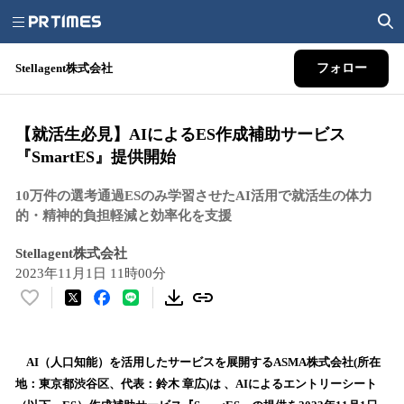
Stellagent株式会社
フォロー
【就活生必見】AIによるES作成補助サービス
『SmartES』提供開始
10万件の選考通過ESのみ学習させたAI活用で就活生の体力
的・精神的負担軽減と効率化を支援
Stellagent株式会社
2023年11月1日 11時00分
い
い
ね
！
AI（人口知能）を活用したサービスを展開するASMA株式会社(所在
数
地：東京都渋谷区、代表：鈴木 章広)は 、AIによるエントリーシート
を