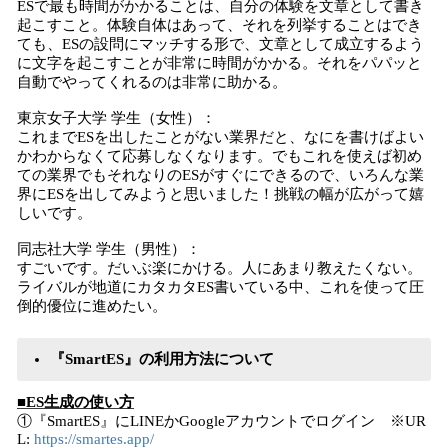
ESで最も時間がかかることは、自分の体験を文章として書き
起こすこと。体験自体はあって、それを列挙することはでき
ても、ESの設問にマッチする形で、文章として成立するよう
に文字を起こすことが非常に時間がかかる。それをパパッと
自動でやってくれるのは非常に助かる。
東京女子大学 学生（女性）：
これまでESを出したことがない業界だと、なにを書けばよい
かわからなくて応募しなくなります。でもこれを使えば初め
ての業界でもそれなりのESがすぐにできるので、いろんな業
界にESを出してみようと思いました！挑戦の幅が広がって嬉
しいです。
同志社大学 学生（男性）：
すごいです。だいぶ楽にかける。人にあまり教えたくない。
ライバルが地道にカタカタES書いている中、これを使って圧
倒的優位に進めたい。
『SmartES』の利用方法について
■ES生成の使い方
①『SmartES』にLINEかGoogleアカウントでログイン ※UR
L:
https://smartes.app/