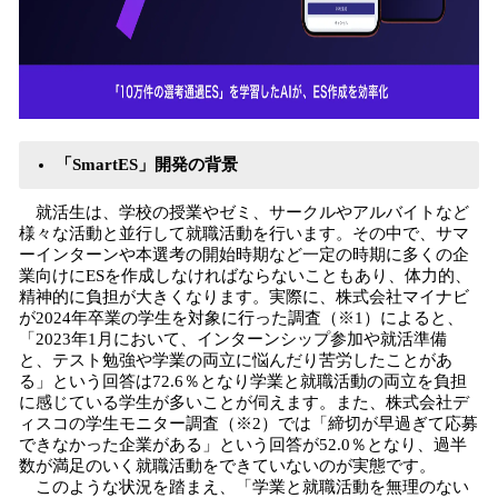
「SmartES」開発の背景
就活生は、学校の授業やゼミ、サークルやアルバイトなど
様々な活動と並行して就職活動を行います。その中で、サマ
ーインターンや本選考の開始時期など一定の時期に多くの企
業向けにESを作成しなければならないこともあり、体力的、
精神的に負担が大きくなります。実際に、株式会社マイナビ
が2024年卒業の学生を対象に行った調査（※1）によると、
「2023年1月において、インターンシップ参加や就活準備
と、テスト勉強や学業の両立に悩んだり苦労したことがあ
る」という回答は72.6％となり学業と就職活動の両立を負担
に感じている学生が多いことが伺えます。また、株式会社デ
ィスコの学生モニター調査（※2）では「締切が早過ぎて応募
できなかった企業がある」という回答が52.0％となり、過半
数が満足のいく就職活動をできていないのが実態です。
このような状況を踏まえ、「学業と就職活動を無理のない