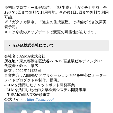
※初回プロフィール登録時、「ES生成」「ガクチカ生成」合
わせて5回まで無料で利用可能。その後1日3回まで無料で利用
可能。
※「ガクチカ添削」「過去の生成履歴」は準備ができ次第実
装予定。
※UIは今後のアップデートで変更の可能性があります。
ASMA株式会社について
会社名：ASMA株式会社
所在地：東京都渋谷区渋谷2-19-15 宮益坂ビルディング609
代表者：鈴木 章広
設立：2022年2月22日
事業内容：AI開発やアプリケーション開発を中心にオーダー
メイドプロダクトを制作、提供。
- LLMを活用したチャットボット開発事業
- LLMを活用した社内文章検索システム開発事業
- 生成AIの個人DX研修事業
公式サイト：
https://asma.ooo/