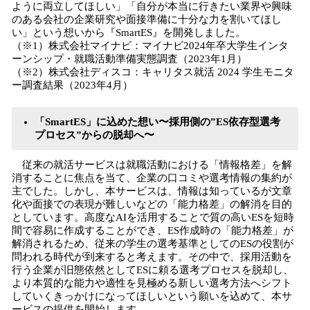
ように両立してほしい」「自分が本当に行きたい業界や興味
のある会社の企業研究や面接準備に十分な力を割いてほし
い」という想いから『SmartES』を開発しました。
（※1）株式会社マイナビ：マイナビ2024年卒大学生インタ
ーンシップ・就職活動準備実態調査（2023年1月）
（※2）株式会社ディスコ：キャリタス就活 2024 学生モニタ
ー調査結果（2023年4月）
「SmartES」に込めた想い〜採用側の”ES依存型選考
プロセス”からの脱却へ〜
従来の就活サービスは就職活動における「情報格差」を解
消することに焦点を当て、企業の口コミや選考情報の集約が
主でした。しかし、本サービスは、情報は知っているが文章
化や面接での表現が難しいなどの「能力格差」の解消を目的
としています。高度なAIを活用することで質の高いESを短時
間で容易に作成することができ、ES作成時の「能力格差」が
解消されるため、従来の学生の選考基準としてのESの役割が
問われる時代が到来すると考えます。その中で、採用活動を
行う企業が旧態依然としてESに頼る選考プロセスを脱却し、
より本質的な能力や適性を見極める新しい選考方法へシフト
していくきっかけになってほしいという願いを込めて、本サ
ービスの提供を開始します。