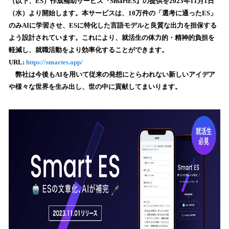
（以下、ES）作成補助サービス『SmartES』の提供を2023年11月1日
読
（水）より開始します。本サービスは、10万件の「選考に通ったES」
み
のみAIに学習させ、ESに特化した言語モデルと良質な出力を担保する
込
よう設計されています。これにより、就活生の体力的・精神的負担を
み
軽減し、就職活動をより効率化することができます。
中
で
URL:
https://smartes.app/
す
弊社は今後もAIを用いて従来の発想にとらわれない新しいアイデア
や様々な世界を生み出し、世の中に貢献してまいります。