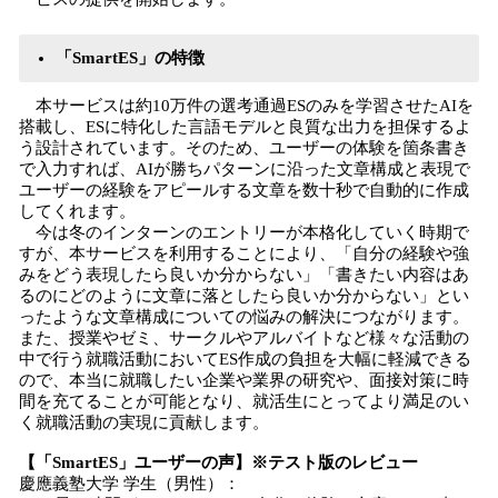
「SmartES」の特徴
本サービスは約10万件の選考通過ESのみを学習させたAIを
搭載し、ESに特化した言語モデルと良質な出力を担保するよ
う設計されています。そのため、ユーザーの体験を箇条書き
で入力すれば、AIが勝ちパターンに沿った文章構成と表現で
ユーザーの経験をアピールする文章を数十秒で自動的に作成
してくれます。
今は冬のインターンのエントリーが本格化していく時期で
すが、本サービスを利用することにより、「自分の経験や強
みをどう表現したら良いか分からない」「書きたい内容はあ
るのにどのように文章に落としたら良いか分からない」とい
ったような文章構成についての悩みの解決につながります。
また、授業やゼミ、サークルやアルバイトなど様々な活動の
中で行う就職活動においてES作成の負担を大幅に軽減できる
ので、本当に就職したい企業や業界の研究や、面接対策に時
間を充てることが可能となり、就活生にとってより満足のい
く就職活動の実現に貢献します。
【「SmartES」ユーザーの声】※テスト版のレビュー
慶應義塾大学 学生（男性）：