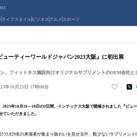
ES
ン
ライフスタイル
ビジネス
グルメ
スポーツ
ューティーワールドジャパン2023大阪』に初出展
ン、フィットネス施設向けオリジナルサプリメントのOEM会社と
023年10月25日 17時00分
い
い
ね
023年10月16～18日の3日間、インテックス大阪で開催されました『ビュ
！
させていただきました。
数
を
読
33,829名の来場者が集まり賑わいを見せる中、数少ないサプリメント
み