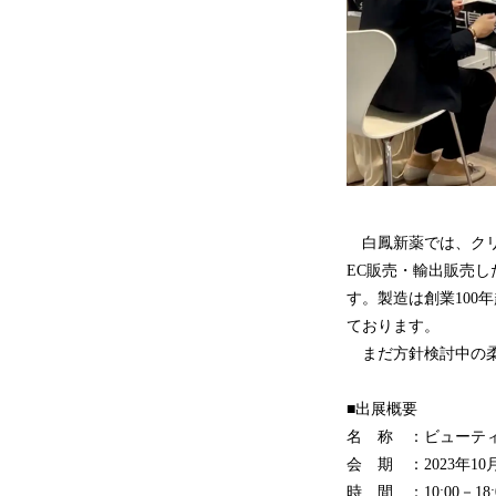
白鳳新薬では、クリ
EC販売・輸出販売
す。製造は創業100
ております。
まだ方針検討中の柔
■出展概要
名 称 ：ビューティ
会 期 ：2023年10
時 間 ：10:00－18