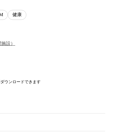
M
健康
間施設
）
がダウンロードできます