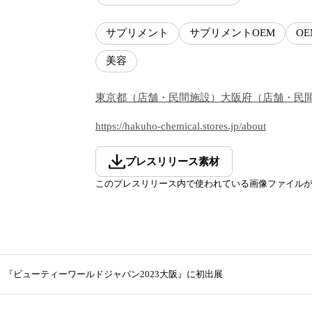
サプリメント
サプリメントOEM
OE
美容
東京都
（
店舗・民間施設
）
大阪府
（
店舗・民
https://hakuho-chemical.stores.jp/about
プレスリリース素材
このプレスリリース内で使われている画像ファイル
】『ビューティーワールドジャパン2023大阪』に初出展