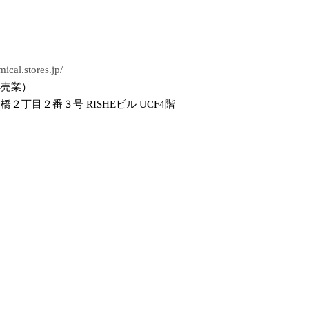
ical.stores.jp/
小売業）
２丁目２番３号 RISHEビル UCF4階