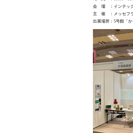
会 場 ：インテッ
主 催 ：メッセフ
出展場所：5号館「か