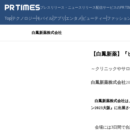
プレスリリース・ニュースリリース配信サービスのPR TIM
Top
テクノロジー
モバイル
アプリ
エンタメ
ビューティー
ファッショ
白鳳新薬株式会社
【白鳳新薬】『ビ
～クリニックやサロ
白鳳新薬株式会社
2
白鳳新薬株式会社は、2
ン2023大阪』に出展
会場には3日間で合計