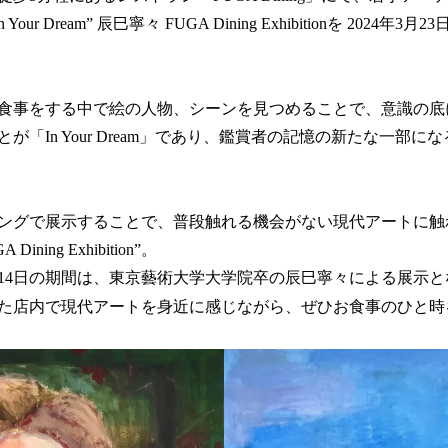
ur Dream” 辰巳寧々 FUGA Dining Exhibitionを 2024年3月2
食事をする中で絵の人物、シーンを見つめることで、意識の底
が「In Your Dream」であり、鑑賞者の記憶の新たな一部
ングで展示することで、普段触れる機会がない現代アートに触
ning Exhibition”。
〜7月14日の期間は、東京藝術大学大学院卒の辰巳寧々による展示
た店内で現代アートを身近に感じながら、ぜひお食事のひと時