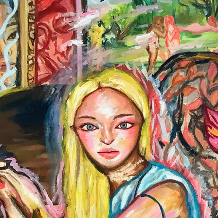
読
み
込
み
中
で
す