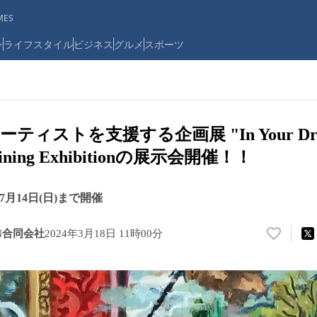
ES
ン
ライフスタイル
ビジネス
グルメ
スポーツ
ティストを支援する企画展 "In Your Dre
ining Exhibitionの展示会開催！！
〜7月14日(日)まで開催
AN合同会社
2024年3月18日 11時00分
い
い
ね
！
数
を