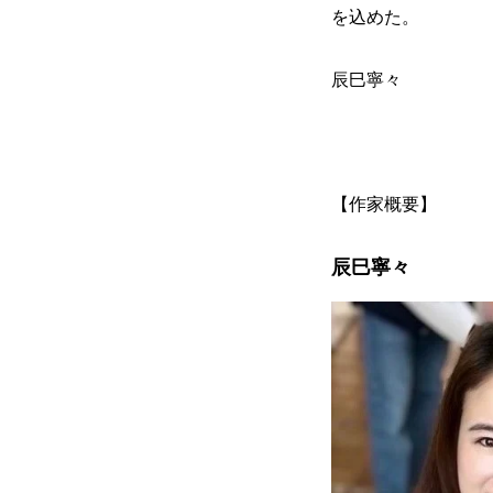
を込めた。
辰巳寧々
【作家概要】
辰巳寧々