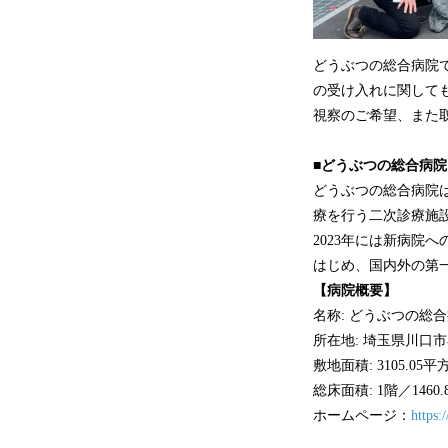
どうぶつの総合病院
の受け入れに関して
視察のご希望、また
■どうぶつの総合病
どうぶつの総合病院は
療を行う二次診療施
2023年には新病院
はじめ、国内外の第
【病院概要】
名称: どうぶつの総
所在地: 埼玉県川口市
敷地面積: 3105.05
総床面積: 1階／146
ホームページ：
https:/