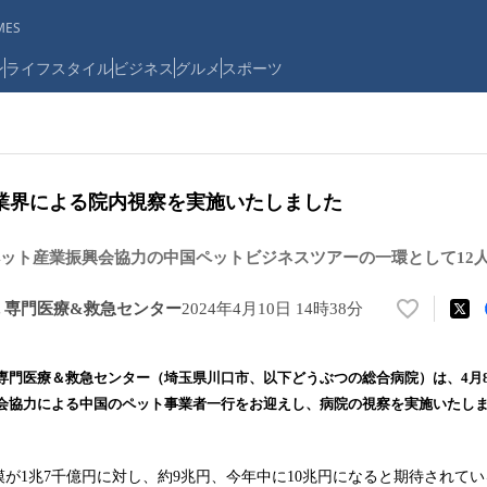
ES
ン
ライフスタイル
ビジネス
グルメ
スポーツ
業界による院内視察を実施いたしました
ット産業振興会協力の中国ペットビジネスツアーの一環として12
 専門医療&救急センター
2024年4月10日 14時38分
い
い
ね
専門医療＆救急センター（埼玉県川口市、以下どうぶつの総合病院）は、4月
！
会協力による中国のペット事業者一行をお迎えし、病院の視察を実施いたし
数
を
読
が1兆7千億円に対し、約9兆円、今年中に10兆円になると期待されて
み