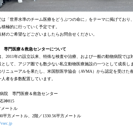
では「世界水準のチーム医療をどうぶつの命に」をテーマに掲げており
も積極的に行っていく予定です。
取材のご希望などございましたらお問合せください。
院 専門医療＆救急センターについて
、2011年の設立以来、特殊な検査や治療、および一般の動物病院では
設として、アジア圏でも数少ない私立動物医療施設の一つとして成長し
へのリニューアルを果たし、米国獣医学協会（AVMA）から認定を受けた
一人者を多数配置しています。
合病院 専門医療＆救急センター
石神815
平方メートル
0.80平方メートル、2階／1330.56平方メートル
/vsec.jp