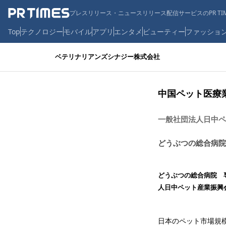
プレスリリース・ニュースリリース配信サービスのPR TIM
Top
テクノロジー
モバイル
アプリ
エンタメ
ビューティー
ファッショ
ベテリナリアンズシナジー株式会社
中国ペット医療
一般社団法人日中ペ
どうぶつの総合病院
どうぶつの総合病院 
人日中ペット産業振興
日本のペット市場規模