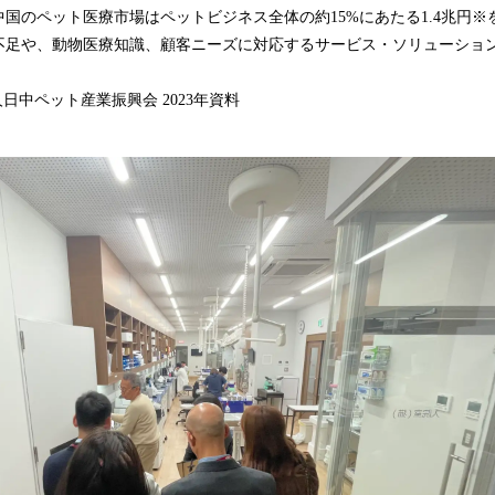
込
国のペット医療市場はペットビジネス全体の約15%にあたる1.4兆円
み
不足や、動物医療知識、顧客ニーズに対応するサービス・ソリューショ
中
で
日中ペット産業振興会 2023年資料
す