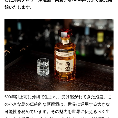
込
始いたします。
み
中
で
す
600年以上前に沖縄で生まれ、受け継がれてきた泡盛。こ
の小さな島の伝統的な蒸留酒は、世界に通用する大きな
可能性を秘めています。その魅力を世界に伝えるべく生