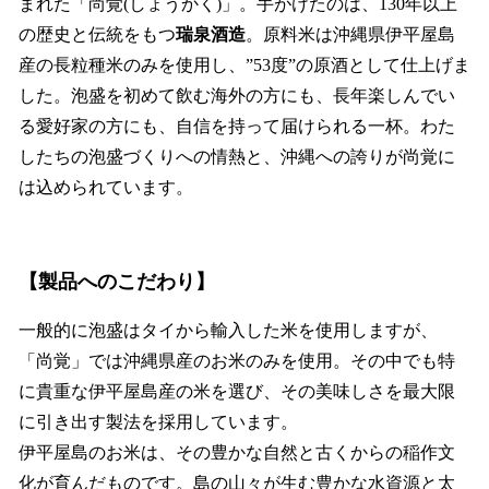
まれた「尚覚(しょうかく)」。手がけたのは、130年以上
の歴史と伝統をもつ
瑞泉酒造
。原料米は沖縄県伊平屋島
産の長粒種米のみを使用し、”53度”の原酒として仕上げま
した。泡盛を初めて飲む海外の方にも、長年楽しんでい
る愛好家の方にも、自信を持って届けられる一杯。わた
したちの泡盛づくりへの情熱と、沖縄への誇りが尚覚に
は込められています。
【製品へのこだわり】
一般的に泡盛はタイから輸入した米を使用しますが、
「尚覚」では沖縄県産のお米のみを使用。その中でも特
に貴重な伊平屋島産の米を選び、その美味しさを最大限
に引き出す製法を採用しています。
伊平屋島のお米は、その豊かな自然と古くからの稲作文
化が育んだものです。島の山々が生む豊かな水資源と太