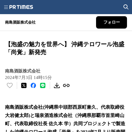
南島酒販株式会社
フォロー
【泡盛の魅力を世界へ】 沖縄テロワール泡盛
「尚覚」新発売
南島酒販株式会社
2024年7月3日 14時15分
い
い
ね
！
南島酒販株式会社(沖縄県中頭郡西原町兼久、代表取締役
数
大岩健太郎)と瑞泉酒造株式会社（沖縄県那覇市首里崎山
を
町、代表取締役社長 佐久本 学）共同プロジェクトで製造
読
み
した沖縄テロワール泡盛「尚覚」を2024年7月より販売開