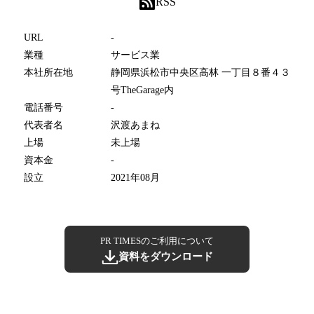
RSS
URL
-
業種
サービス業
本社所在地
静岡県浜松市中央区高林 一丁目８番４３
号TheGarage内
電話番号
-
代表者名
沢渡あまね
上場
未上場
資本金
-
設立
2021年08月
PR TIMESのご利用について
資料をダウンロード