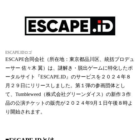
ね
！
数
を
読
み
込
み
ESCAPE.IDロゴ
中
ESCAPE合同会社（所在地：東京都品川区、統括プロデュ
で
す
ーサー 佐々木 翼）は、謎解き・脱出ゲームに特化したポ
ータルサイト『ESCAPE.ID』のサービスを２０２４年８
月２９日にリリースしました。第１弾の参画団体とし
て、Tumbleweed（株式会社グリーンダイス）の新作３作
品の公演チケットの販売が２０２４年9月１日午後８時よ
り開始されます。