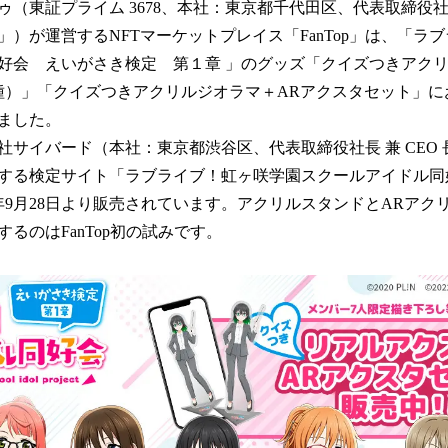
（東証プライム 3678、本社：東京都千代田区、代表取締役社長
！
数
」）が運営するNFTマーケットプレイス「FanTop」は、「ラ
を
好会 えいがさき検定 第１章 」のグッズ「クイズつきアクリ
読
種）」「クイズつきアクリルジオラマ＋ARアクスタセット」に
み
込
ました。
み
社サイバード（本社：東京都渋谷区、代表取締役社長 兼 CEO 
中
する検定サイト「ラブライブ！虹ヶ咲学園スクールアイドル同
で
す
4年9月28日より販売されています。アクリルスタンドとARア
るのはFanTop初の試みです。