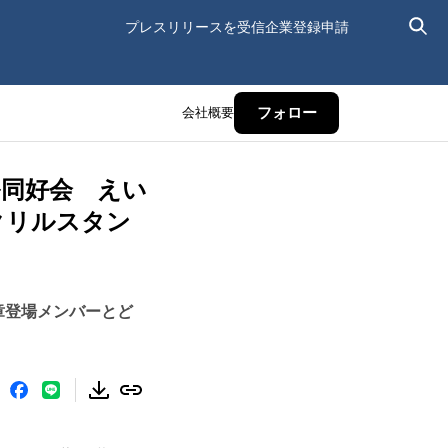
プレスリリースを受信
企業登録申請
会社概要
フォロー
ル同好会 えい
クリルスタン
章登場メンバーとど