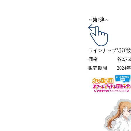
～第2弾～
ラインナップ
近江彼
価格
各2,7
販売期間
2024