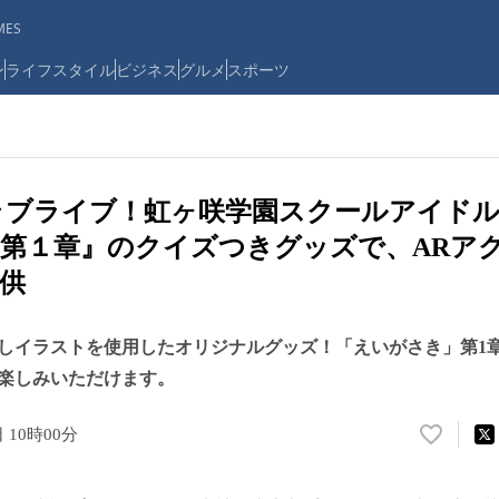
ES
ン
ライフスタイル
ビジネス
グルメ
スポーツ
、『ラブライブ！虹ヶ咲学園スクールアイド
第１章』のクイズつきグッズで、ARア
供
しイラストを使用したオリジナルグッズ！「えいがさき」第1
楽しみいただけます。
日 10時00分
い
い
ね