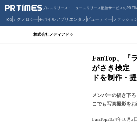
プレスリリース・ニュースリリース配信サービスのPR TIM
Top
テクノロジー
モバイル
アプリ
エンタメ
ビューティー
ファッショ
株式会社メディアドゥ
FanTop
がさき検定 
ドを制作・提
メンバーの描き下ろ
こでも写真撮影をお
FanTop
2024年10月2