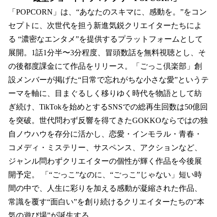
「POPCORN」は、“あなたのスキマに、感動を。”をコン
セプトに、次世代を担う新進気鋭クリエイターたちによ
る “濃密なエンタメ”を提供するプラットフォームとして
展開。1話1分半〜3分程度、冒頭数話を無料視聴とし、そ
の後都度課金にて作品をリリース。「ごっこ倶楽部」創
設メンバーが掲げた“日常で忘れがちな小さな愛”というテ
ーマを軸に、目まぐるしく移りゆく時代を物語として紡
ぎ続け、TikTokを始めとするSNSでの総再生回数は50億回
を突破。世代問わず反響を得てきたGOKKOならではの独
自ノウハウを存分に活かし、恋愛・インモラル・青春・
コメディ・ミステリー、サスペンス、アクションなど、
ジャンル問わずクリエイターの個性が輝く作品を今後展
開予定。 「“ごっこ”なのに、“ごっこ”じゃない」短い時
間の中で、人生に彩りを加える感動が凝縮された作品、
常識を覆す“面白い”を創り続けるクリエイターたちの“本
気の遊び場”が誕生する。