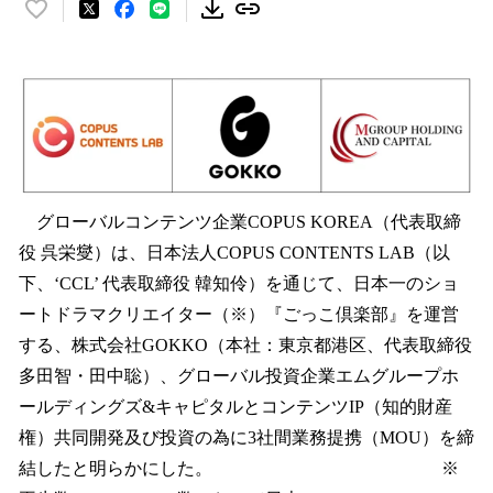
い
い
ね
！
数
を
読
み
込
グローバルコンテンツ企業COPUS KOREA（代表取締
み
中
役 呉栄燮）は、日本法人COPUS CONTENTS LAB（以
で
下、‘CCL’ 代表取締役 韓知伶）を通じて、日本一のショ
す
ートドラマクリエイター（※）『ごっこ倶楽部』を運営
する、株式会社GOKKO（本社：東京都港区、代表取締役
多田智・田中聡）、グローバル投資企業エムグループホ
ールディングズ&キャピタルとコンテンツIP（知的財産
権）共同開発及び投資の為に3社間業務提携（MOU）を締
結したと明らかにした。 ※