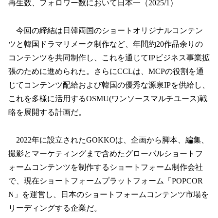
再⽣数、フォロワー数において⽇本⼀（2025/1）
今回の締結は日韓両国のショートオリジナルコンテン
ツと韓国ドラマリメーク制作など、年間約20作品余りの
コンテンツを共同制作し、これを通じてIPビジネス事業拡
張のために進められた。さらにCCLは、MCPの役割を通
じてコンテンツ配給および韓国の優秀な源泉IPを供給し、
これを多様に活用するOSMU(ワンソースマルチユース)戦
略を展開する計画だ。
2022年に設立されたGOKKOは、企画から脚本、編集、
撮影とマーケティングまで含めたグローバルショートフ
ォームコンテンツを制作するショートフォーム制作会社
で、現在ショートフォームプラットフォーム「POPCOR
N」を運営し、日本のショートフォームコンテンツ市場を
リーディングする企業だ。