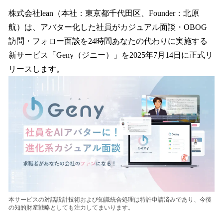
ね
！
株式会社lean（本社：東京都千代田区、Founder：北原
数
航）は、アバター化した社員がカジュアル面談・OBOG
を
訪問・フォロー面談を24時間あなたの代わりに実施する
読
み
新サービス「Geny（ジニー）」を2025年7月14日に正式リ
込
リースします。
み
中
で
す
本サービスの対話設計技術および知識統合処理は特許申請済みであり、今後
の知的財産戦略としても注力してまいります。