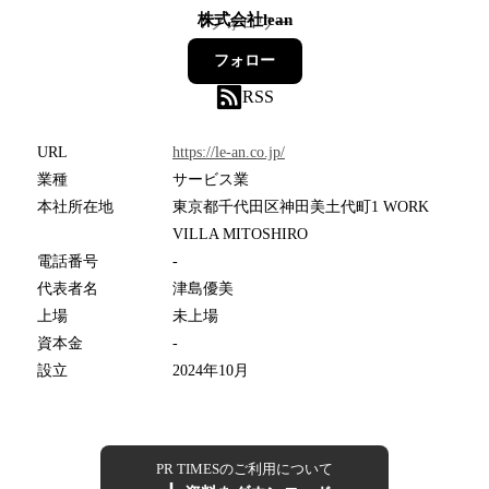
株式会社lean
7
フォロワー
フォロー
RSS
URL
https://le-an.co.jp/
業種
サービス業
本社所在地
東京都千代田区神田美土代町1 WORK
VILLA MITOSHIRO
電話番号
-
代表者名
津島優美
上場
未上場
資本金
-
設立
2024年10月
PR TIMESのご利用について