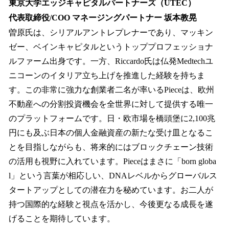
東京大学エッジキャピタルパートナーズ（UTEC）
代表取締役/COO マネージングパートナー 坂本教晃
曽原氏は、シリアルアントレプレナーであり、マッキン
ゼー、ベインキャピタルというトッププロフェッショナ
ルファーム出身です。一方、Riccardo氏は仏発Medtechユ
ニコーンのイタリア立ち上げを推進した経験を持ちま
す。この非常に強力な創業者二名が率いるPieceは、欧州
不動産への分割投資機会を全世界に対して提供する唯一
のプラットフォームです。日・欧市場を橋頭堡に2,100兆
円にも及ぶ日本の個人金融資産の新たな受け皿となるこ
とを目指しながらも、将来的にはブロックチェーン技術
の活用も視野に入れています。Pieceはまさに「born globa
l」という言葉が相応しい、DNAレベルからグローバルス
タートアップとしての潜在力を秘めています。お二人が
持つ国際的な経験と視点を活かし、今後更なる成長を遂
げることを期待しています。