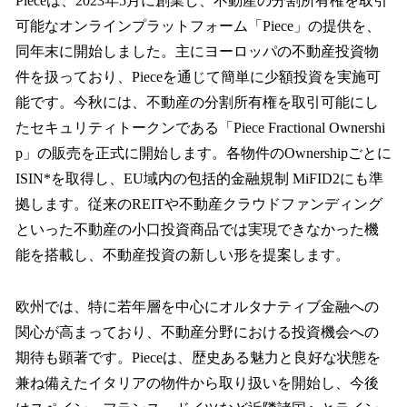
Pieceは、2023年5月に創業し、不動産の分割所有権を取引
可能なオンラインプラットフォーム「Piece」の提供を、
同年末に開始しました。主にヨーロッパの不動産投資物
件を扱っており、Pieceを通じて簡単に少額投資を実施可
能です。今秋には、不動産の分割所有権を取引可能にし
たセキュリティトークンである「Piece Fractional Ownershi
p」の販売を正式に開始します。各物件のOwnershipごとに
ISIN*を取得し、EU域内の包括的金融規制 MiFID2にも準
拠します。従来のREITや不動産クラウドファンディング
といった不動産の小口投資商品では実現できなかった機
能を搭載し、不動産投資の新しい形を提案します。
欧州では、特に若年層を中心にオルタナティブ金融への
関心が高まっており、不動産分野における投資機会への
期待も顕著です。Pieceは、歴史ある魅力と良好な状態を
兼ね備えたイタリアの物件から取り扱いを開始し、今後