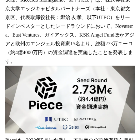
を
京大学エッジキャピタルパートナーズ（本社：東京都文
読
み
京区、代表取締役社長：郷治 友孝、以下UTEC）をリー
込
ドインベスターとしたシードラウンドにおいて、Novaterr
み
a、East Ventures、ガイアックス、KSK Angel Fundほかアジ
中
で
アと欧州のエンジェル投資家15名より、総額273万ユーロ
す
（約4億4000万円）の資金調達を実施したことを発表しま
す。