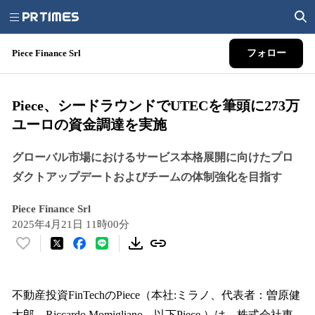
Piece Finance Srl
フォロー
Piece、シードラウンドでUTECを筆頭に273万
ユーロの資金調達を実施
グローバル市場におけるサービス本格展開に向けたプロ
ダクトアップデートおよびチームの体制強化を目指す
Piece Finance Srl
2025年4月21日 11時00分
い
い
ね
！
不動産投資FinTechのPiece（本社:ミラノ、代表者：曽原健
数
太郎、Riccardo Momigliano、以下Piece ）は、株式会社東