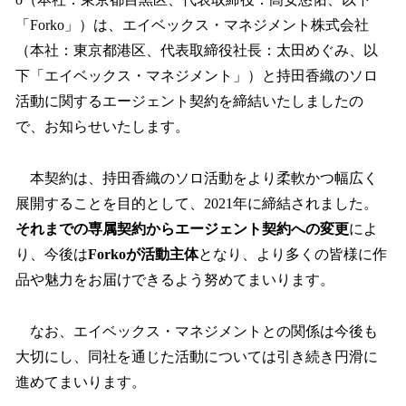
を
「Forko」）は、エイベックス・マネジメント株式会社
読
み
（本社：東京都港区、代表取締役社長：太田めぐみ、以
込
下「エイベックス・マネジメント」）と持田香織のソロ
み
活動に関するエージェント契約を締結いたしましたの
中
で
で、お知らせいたします。
す
本契約は、持田香織のソロ活動をより柔軟かつ幅広く
展開することを目的として、2021年に締結されました。
それまでの専属契約からエージェント契約への変更
によ
り、今後は
Forkoが活動主体
となり、より多くの皆様に作
品や魅力をお届けできるよう努めてまいります。
なお、エイベックス・マネジメントとの関係は今後も
大切にし、同社を通じた活動については引き続き円滑に
進めてまいります。