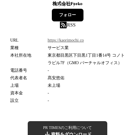
株式会社Forko
1
フォロワー
フォロー
RSS
URL
https://kaorimochi.co
業種
サービス業
本社所在地
東京都目黒区下目黒1丁目1番14号 コノト
ラビル7F（GMO バーチャルオフィス）
電話番号
-
代表者名
髙安悠佑
上場
未上場
資本金
-
設立
-
PR TIMESのご利用について
資料をダウンロード