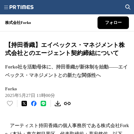
株式会社Forko
フォロー
【持田香織】エイベックス・マネジメント株
式会社とのエージェント契約締結について
Forko社を活動母体に、持田香織が新体制を始動——エイ
ベックス・マネジメントとの新たな関係性へ
Forko
2025年5月27日 11時00分
い
い
ね
！
アーティスト持田香織の個人事務所である株式会社Fork
数
o（本社：東京都目黒区、代表取締役：髙安悠佑、以下