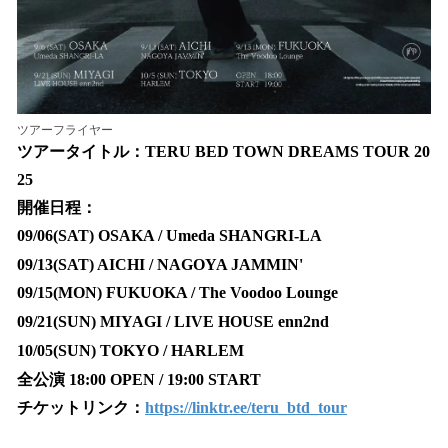
ツアーフライヤー
ツアータイトル：TERU BED TOWN DREAMS TOUR 20
25
開催日程：
09/06(SAT) OSAKA / Umeda SHANGRI-LA
09/13(SAT) AICHI / NAGOYA JAMMIN'
09/15(MON) FUKUOKA / The Voodoo Lounge
09/21(SUN) MIYAGI / LIVE HOUSE enn2nd
10/05(SUN) TOKYO / HARLEM
全公演 18:00 OPEN / 19:00 START
チケットリンク：
https://linktr.ee/teru_btd_tour