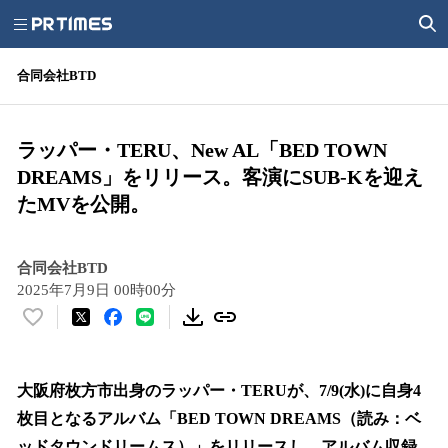
合同会社BTD
ラッパー・TERU、New AL「BED TOWN
DREAMS」をリリース。客演にSUB-Kを迎え
たMVを公開。
合同会社BTD
2025年7月9日 00時00分
い
い
ね
！
大阪府枚方市出身のラッパー・TERUが、7/9(水)に自身4
数
枚目となるアルバム「BED TOWN DREAMS（読み：ベ
を
ッドタウンドリームス）」をリリースし、アルバム収録