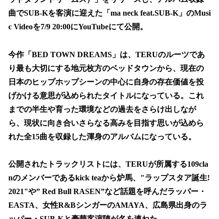
読
み
曲でSUB-Kを客演に迎えた「ma neck feat.SUB-K」のMusi
込
c Videoを7/9 20:00にYouTubeにて公開。
み
中
で
今作「BED TOWN DREAMS」は、TERUのルーツであ
す
り最も大切にする地元枚方のベッドタウンから、現在の
日本のヒップホップシーンの中心に自身の存在価値を投
げかける意思が込められたタイトルになっている。これ
までの半生や育った環境などの過去をさらけ出しなが
ら、現状に向き合いさらなる高みを目指す思いが込めら
れた全15曲を収録した渾身のアルバムになっている。
公開されたトラックリストには、TERUが所属する109cla
nのメンバーであるkick teaから炉馬、"ラップスタア誕生!
2021"や” Red Bull RASEN”など話題を呼んだラッパー・
EASTA、女性R&BシンガーのAMAYA、広島県出身のラ
ッパー・SUB-Kと豪華客演陣が名を連ねた。