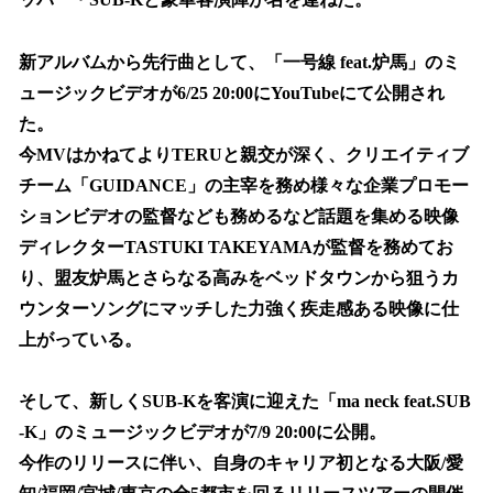
新アルバムから先行曲として、「一号線 feat.炉馬」のミ
ュージックビデオが6/25 20:00にYouTubeにて公開され
た。
今MVはかねてよりTERUと親交が深く、クリエイティブ
チーム「GUIDANCE」の主宰を務め様々な企業プロモー
ションビデオの監督なども務めるなど話題を集める映像
ディレクターTASTUKI TAKEYAMAが監督を務めてお
り、盟友炉馬とさらなる高みをベッドタウンから狙うカ
ウンターソングにマッチした力強く疾走感ある映像に仕
上がっている。
そして、新しくSUB-Kを客演に迎えた「ma neck feat.SUB
-K」のミュージックビデオが7/9 20:00に公開。
今作のリリースに伴い、自身のキャリア初となる大阪/愛