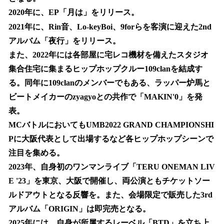
2020年に、EP「月は」をリリース。
2021年に、Rin音、Lo-keyBoi、9forらを客演に迎えた2nd
アルバム「夜行」をリリース。
また、2022年には各部屋に宅レコ機材を備えたスタジオ
集合住宅に集まるヒップホップクルー109clanを結成す
る。同年に109clanのメンバーでもある、ラッパー炉馬と
ビートメイカーのzyagyoとの共作で「MAKIN'0」を発
表。
MCバトルにおいてもUMB2022 GRAND CHAMPIONSHI
Pに大阪代表として出場するなど各ヒップホップシーンで
注目を集める。
2023年、自身初のワンマンライブ「TERU ONEMAN LIV
E '23」を東京、大阪で開催し、両公演ともチケットソー
ルドアウトとなる反響を。また、会場限定で販売した3rd
アルバム「ORIGIN」は即完売となる。
2025年には、自身が所属するレーベル「BTD」を立ち上