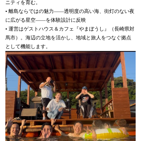
ニティを育む。
• 離島ならではの魅力――透明度の高い海、街灯のない夜
に広がる星空――を体験設計に反映
• 運営はゲストハウス＆カフェ『やまぼうし』（長崎県対
馬市）。海辺の立地を活かし、地域と旅人をつなぐ拠点
として機能します。