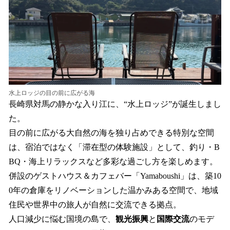
を
読
み
込
み
中
で
す
水上ロッジの目の前に広がる海
長崎県対馬の静かな入り江に、“水上ロッジ”が誕生しまし
た。
目の前に広がる大自然の海を独り占めできる特別な空間
は、宿泊ではなく「滞在型の体験施設」として、釣り・B
BQ・海上リラックスなど多彩な過ごし方を楽しめます。
併設のゲストハウス＆カフェバー「Yamaboushi」は、築10
0年の倉庫をリノベーションした温かみある空間で、地域
住民や世界中の旅人が自然に交流できる拠点。
人口減少に悩む国境の島で、
観光振興
と
国際交流
のモデ