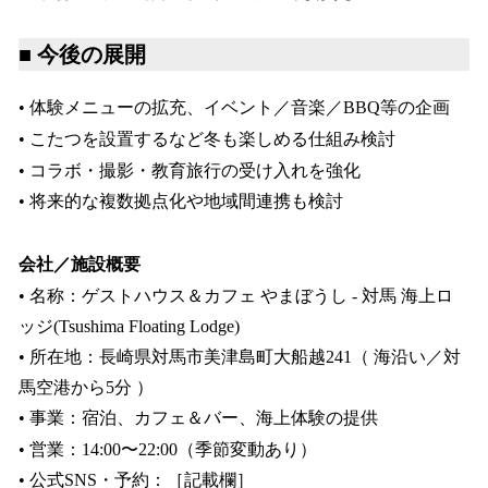
■ 今後の展開
• 体験メニューの拡充、イベント／音楽／BBQ等の企画
• こたつを設置するなど冬も楽しめる仕組み検討
• コラボ・撮影・教育旅行の受け入れを強化
• 将来的な複数拠点化や地域間連携も検討
会社／施設概要
• 名称：ゲストハウス＆カフェ やまぼうし - 対馬 海上ロ
ッジ(Tsushima Floating Lodge)
• 所在地：長崎県対馬市美津島町大船越241（ 海沿い／対
馬空港から5分 ）
• 事業：宿泊、カフェ＆バー、海上体験の提供
• 営業：14:00〜22:00（季節変動あり）
• 公式SNS・予約：［記載欄］