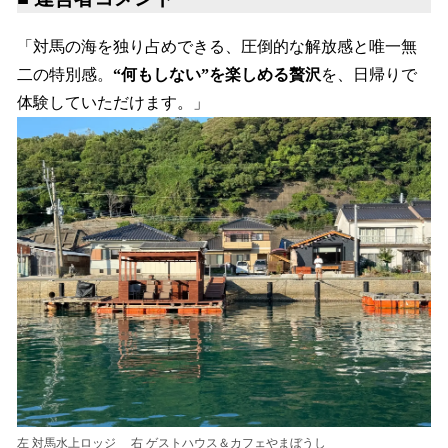
「対馬の海を独り占めできる、圧倒的な解放感と唯一無
二の特別感。
“何もしない”を楽しめる贅沢
を、日帰りで
体験していただけます。」
左 対馬水上ロッジ 右 ゲストハウス＆カフェやまぼうし