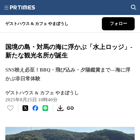
ゲストハウス & カフェ やまぼうし
フォロー
国境の島・対馬の海に浮かぶ「水上ロッジ」-
新たな観光名所が誕生
SNS映え必至！BBQ・飛び込み・夕陽鑑賞まで—海に浮
かぶ非日常体験
ゲストハウス & カフェ やまぼうし
2025年8月25日 10時40分
い
い
ね
！
数