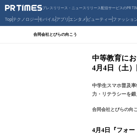
プレスリリース・ニュースリリース配信サービスのPR TIM
Top
テクノロジー
モバイル
アプリ
エンタメ
ビューティー
ファッショ
合同会社とびらの向こう
中等教育におけ
4月4日（土
中学生スマホ普及率
力・リテラシーを鍛
合同会社とびらの向
4月4日『フォ