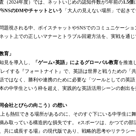
査（2024年度）では、ネットいじめの認知件数が5年前の
1.5倍
がSNSのDMやチャットという
「大人の見えない場所」で起きて
問題視される中、ボイスチャットやSNSでのコミュニケーショ
ネット上での正しいマナーとトラブル回避方法を、実戦を通じ
教育」
知見を導入し、
「ゲーム×英語」によるグローバル教育
を推進
がプレイする『フォートナイト』で、英語は世界と戦うための「
語ではなく、勝利や連携のために必要な「ツールとしての英語
本の中学生という枠を超え、実践的な英語活用シーンの創出を
同会社とびらの向こう）の想い
0人以上も熱狂できる場所があるのに、そのすぐ下にいる中学生に
摘み取っている構造的な損失です。 eスポーツは、かつての部
、共に成長する場』の現代版であり、戦略的思考やリテラシー