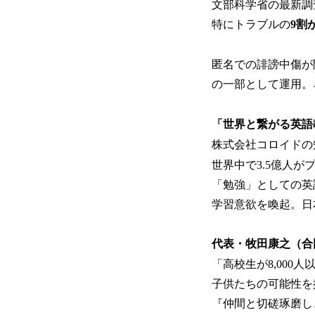
文部科学省の最新調
特にトラブルの
9割
匿名での誹謗中傷が
の一部として運用。
「世界と繋がる英語
株式会社コロイドの
世界中で3.5億人
「勉強」としての英
学習意欲を喚起。日
代表・牧田康之（合
「高校生が8,00
子供たちの可能性を
『仲間と切磋琢磨し