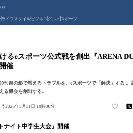
ES
ン
ライフスタイル
ビジネス
グルメ
スポーツ
るeスポーツ公式戦を創出『ARENA DUO
）開催
90%超の影で増えるトラブルを、eスポーツで「解決」する 。
える機会を創出する。
こう
2026年3月31日 10時00分
い
い
ね
ートナイト中学生大会』開催
！