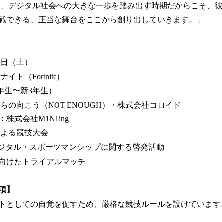
いう、デジタル社会への大きな一歩を踏み出す時期だからこそ、
戦できる、正当な舞台をここから創り出していきます。」
月4日（土）
イト（Fortnite）
年生〜新3年生）
らの向こう（NOT ENOUGH）・株式会社コロイド
：
株式会社M1N1ing
よる競技大会
デジタル・スポーツマンシップに関する啓発活動
向けたトライアルマッチ
項】
トとしての自覚を促すため、厳格な競技ルールを設けています