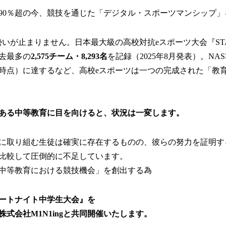
数
を
90％超の今、競技を通じた「デジタル・スポーツマンシップ」
読
み
いが止まりません。日本最大級の高校対抗eスポーツ大会『STAGE
込
み
去最多の
2,575チーム・8,293名
を記録（2025年8月発表）。NASE
中
3月時点）に達するなど、高校eスポーツは一つの完成された「教
で
す
ある中等教育に目を向けると、状況は一変します。
に取り組む生徒は確実に存在するものの、彼らの努力を証明す
比較して圧倒的に不足しています。
中等教育における競技機会」を創出する為
ォートナイト中学生大会』を
式会社M1N1ingと共同開催いたします。