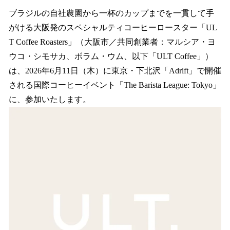
ね
！
ブラジルの自社農園から一杯のカップまでを一貫して手
数
がける大阪発のスペシャルティコーヒーロースター「UL
を
T Coffee Roasters」（大阪市／共同創業者：マルシア・ヨ
読
み
ウコ・シモサカ、ボラム・ウム、以下「ULT Coffee」）
込
は、2026年6月11日（木）に東京・下北沢「Adrift」で開催
み
される国際コーヒーイベント「The Barista League: Tokyo」
中
で
に、参加いたします。
す