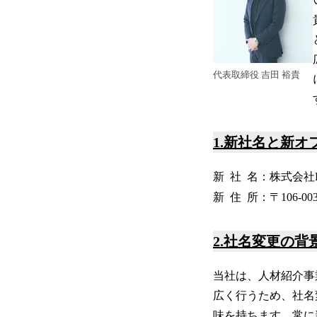
代表取締役 吉田 裕貴
1.新社名と新オ
新 社 名：株式会社Br
新 住 所：〒106-0
2.社名変更の背
当社は、人材紹介事
広く行うため、社名変
味を持ちます。常に