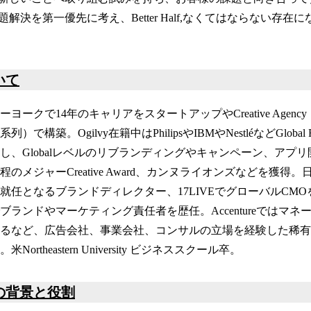
解決を第一優先に考え、Better Half,なくてはならない存在
いて
ーヨークで14年のキャリアをスタートアップやCreative Agency
PP系列）で構築。Ogilvy在籍中はPhilipsやIBMやNestléなどGlobal 
し、Globalレベルのリブランディングやキャンペーン、アプ
程のメジャーCreative Award、カンヌライオンズなどを獲得。日本
就任となるブランドディレクター、17LIVEでグローバルCM
ブランドやマーケティング責任者を歴任。Accentureではマ
るなど、広告会社、事業会社、コンサルの立場を経験した稀有
米Northeastern University ビジネススクール卒。
の背景と役割