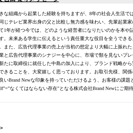
きな組織から起業した経験を持ちますが、8年の社会人生活で
同じテレビ業界出身の父と比較し無力感を味わい、先輩起業家
て1年が経つ今では、どのような経営者になりたいのかを本や
す。未来ある学生に伝えるという責任重大な役目を全うできる
。また、広告代理事業の売上が当初の想定より大幅に上振れた
業と広告代理事業のシナジーを中心に、市場で類を見ないプレ
新たに取締役に就任した中島の加入により、ブランド戦略から
できることを、大変嬉しく思っております。お取引先様、関係
いBrand Newな印象を持っていただけるよう、お客様の課
 Half”=”なくてはならない存在”となる株式会社Brand Newにご
e＞