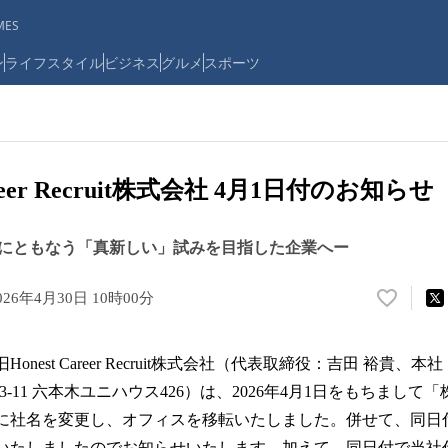
ES
ン
ライフスタイル
ビジネス
グルメ
スポーツ
areer Recruit株式会社 4月1日付のお知らせ
にともなう「真新しい」試みを目指した企業へー
026年4月30日 10時00分
い
い
ね
旧Honest Career Recruit株式会社（代表取締役：吉田 裕貴
！
数
-3-11 六本木ユニハウス426）は、2026年4月1日をもちまして「株
を
に社名を変更し、オフィスを移転いたしました。併せて、同日
読
いたしましたのでお知らせいたします。加えて、同日付で当社