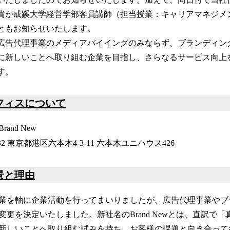
み
込
貴が成蹊大学経営学部客員講師（担当授業：キャリアマネジメ
み
ともお知らせいたします。
中
広告代理事業のメディアバイイングのみならず、ブランディン
で
す
に新しいことへ取り組む企業を目指し、さらなるサービス向上
す。
フィスについて
and New
032 東京都港区六本木4-3-11 六本木ユニハウス426
景と理由
業を軸に企業活動を行ってまいりましたが、広告代理事業やブ
更を決定いたしました。新社名のBrand Newとは、直訳で
新しいことへ取り組む試みを持ち、お客様の課題と向き合って