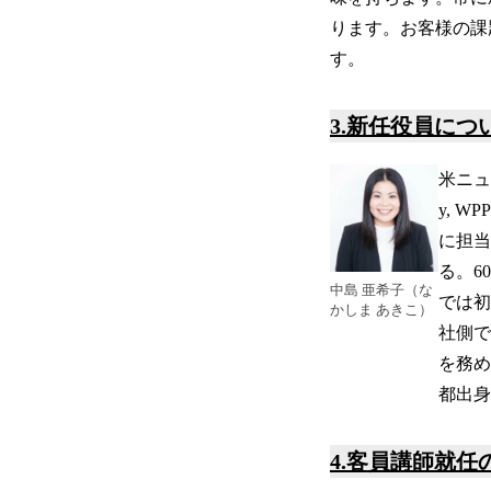
ります。お客様の課題
す。
3.新任役員につ
米ニュ
y, W
に担当
る。60
中島 亜希子（な
では初
かしま あきこ）
社側で
を務め
都出身。
4.客員講師就任