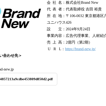
会 社 名：株式会社Brand New
代 表 者：代表取締役 吉田 裕貴
所 在 地：〒106-0032 東京都港区六
ユニハウス426
設 立：2024年9月24日
事業内容：広告代理事業、人材紹
売 上 高：2億円（第2期）
U R L：
https://brand-new.jp/
い合わせ先＞
d-new.jp
04857213a9cdbe453809d850d2.pdf