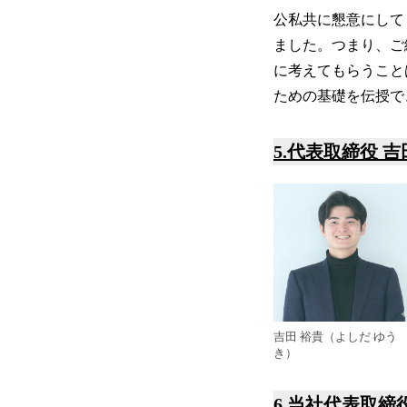
公私共に懇意にして
ました。つまり、ご
に考えてもらうこと
ための基礎を伝授で
5.代表取締役 
吉田 裕貴（よしだ ゆう
き）
6.当社代表取締