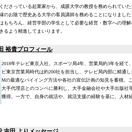
くださっている起業家から、成蹊大学の教授を務められていた
縁のお陰で歴史ある大学の客員講師を務めることになりました
はもちろん、経営学部の学生として必要な経営・数字への理解
きるよう精進してまいります。
吉田 裕貴プロフィール
2018年テレビ東京入社。スポーツ局4年、営業局約3年を経
ビ東京営業局時代は約200社を担当し、テレビ局内部に精通し
Mの最適なバイイング方法や各社の宣伝計画の知見を蓄積。
大手代理店とのコンペに勝利し、大手金融会社や大手出版社
獲得。一方で、自身の就活や、就活支援の経験を基に、人材
役 吉田 よりメッセージ