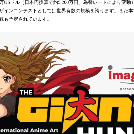
を
万USドル（日本円換算で約5,200万円、為替レートにより変
読
ザインコンテストとしては世界有数の規模を誇ります。また本
み
込
戦も予定されています。
み
中
で
す