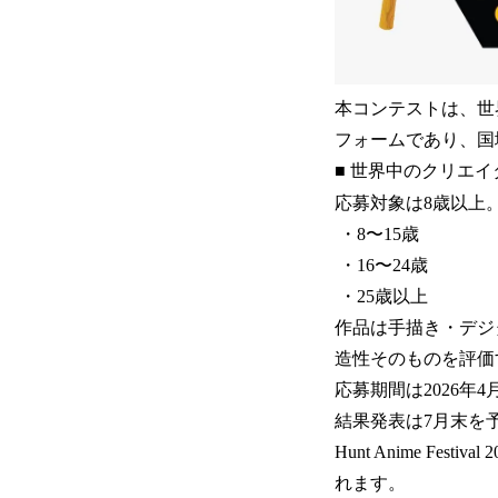
本コンテストは、世
フォームであり、国
■ 世界中のクリエ
応募対象は8歳以上
・8〜15歳
・16〜24歳
・25歳以上
作品は手描き・デジ
造性そのものを評価
応募期間は2026年4
結果発表は7月末を予
Hunt Anime F
れます。