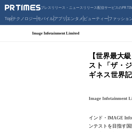
プレスリリース・ニュースリリース配信サービスのPR TIM
Top
テクノロジー
モバイル
アプリ
エンタメ
ビューティー
ファッショ
Image Infotainment Limited
【世界最大
スト「ザ・ジ
ギネス世界記
Image Infotainment L
インド・IMAGE Inf
ンテストを目指す国際