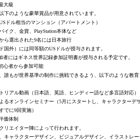
最大級
以下のような豪華賞品が用意されています。
万USドル相当のマンション（アパートメント）
ク、金貨、PlayStation本体など
から選出された9名には日本旅行
ド国外）には同等額のUSドルが授与されます。
加者にはギネス世界記録参加証明書が授与される予定です。
、初心者から参加可能
、誰もが世界基準の制作に挑戦できるよう、以下のような教育
ートリアル動画（日本語、英語、ヒンディー語など多言語対応）
よるオンラインセミナー（5月にスタートし、キャラクターデ
すでに9回実施）
る評価体制
クリエイター陣によって行われます。
、キャラクターデザイン、ビジュアルデザイン、イラストレー