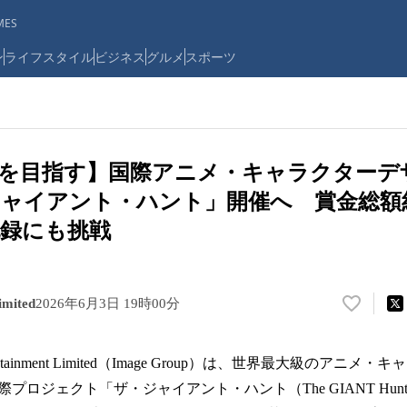
ES
ン
ライフスタイル
ビジネス
グルメ
スポーツ
級を目指す】国際アニメ・キャラクターデ
ャイアント・ハント」開催へ 賞金総額約5
録にも挑戦
imited
2026年6月3日 19時00分
い
い
ね
otainment Limited（Image Group）は、世界最大級のアニ
！
数
プロジェクト「ザ・ジャイアント・ハント（The GIANT Hu