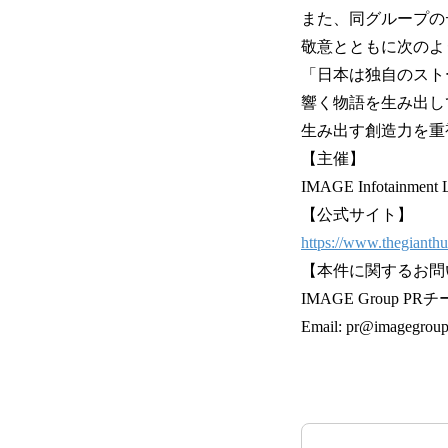
また、同グループの
敬意とともに次のよ
「日本は独自のスト
響く物語を生み出し
生み出す創造力を重
【主催】
IMAGE Infotainmen
【公式サイト】
https://www.thegianth
【本件に関するお問
IMAGE Group PR
Email: pr@imagegroup