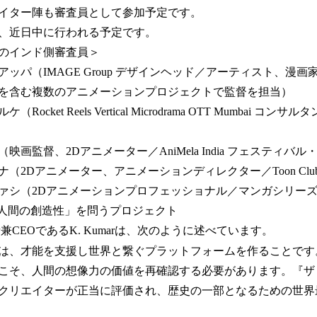
イター陣も審査員として参加予定です。
、近日中に行われる予定です。
のインド側審査員＞
ッパ（IMAGE Group デザインヘッド／アーティスト、漫
を含む複数のアニメーションプロジェクトで監督を担当）
cket Reels Vertical Microdrama OTT Mumbai コ
画監督、2Dアニメーター／AniMela India フェスティバ
2Dアニメーター、アニメーションディレクター／Toon Club I
ァシ（2Dアニメーションプロフェッショナル／マンガシリー
る「人間の創造性」を問うプロジェクト
創業者兼CEOであるK. Kumarは、次のように述べています。
は、才能を支援し世界と繋ぐプラットフォームを作ることです
こそ、人間の想像力の価値を再確認する必要があります。『ザ
クリエイターが正当に評価され、歴史の一部となるための世界