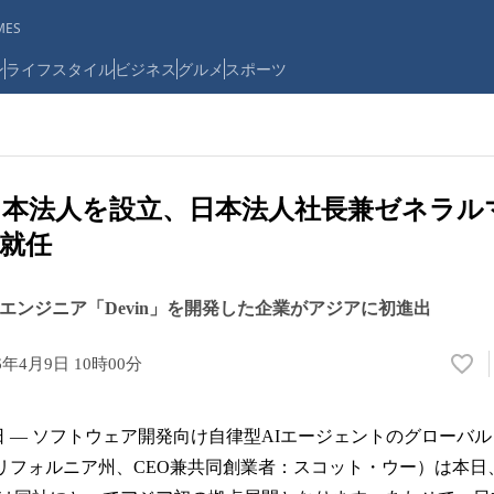
ES
ン
ライフスタイル
ビジネス
グルメ
スポーツ
on、日本法人を設立、日本法人社長兼ゼネラ
就任
エンジニア「Devin」を開発した企業がアジアに初進出
6年4月9日 10時00分
い
い
ね
4月9日 — ソフトウェア開発向け自律型AIエージェントのグローバル
！
数
国カリフォルニア州、CEO兼共同創業者：スコット・ウー）は本
を