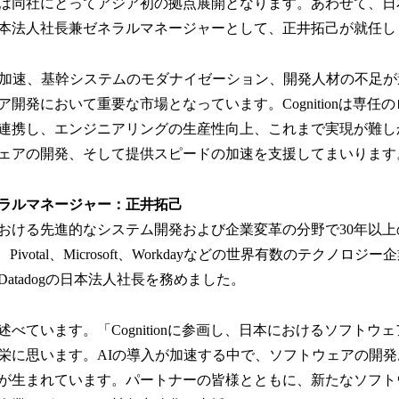
は同社にとってアジア初の拠点展開となります。あわせて、日
読
本法人社長兼ゼネラルマネージャーとして、正井拓己が就任し
み
込
み
の加速、基幹システムのモダナイゼーション、開発人材の不足が
中
開発において重要な市場となっています。Cognitionは専任
で
す
連携し、エンジニアリングの生産性向上、これまで実現が難し
ェアの開発、そして提供スピードの加速を支援してまいります
ラルマネージャー：正井拓己
おける先進的なシステム開発および企業変革の分野で30年以
Pivotal、Microsoft、Workdayなどの世界有数のテクノロ
atadogの日本法人社長を務めました。
べています。「Cognitionに参画し、日本におけるソフトウ
栄に思います。AIの導入が加速する中で、ソフトウェアの開
が生まれています。パートナーの皆様とともに、新たなソフト