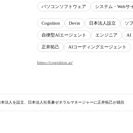
パソコンソフトウェア
システム・Webサ
Cognition
Devin
日本法人設立
ソ
自律型AIエージェント
エンジニア
AI
正井拓己
AIコーディングエージェント
https://cognition.ai/
ion、日本法人を設立、日本法人社長兼ゼネラルマネージャーに正井拓己が就任