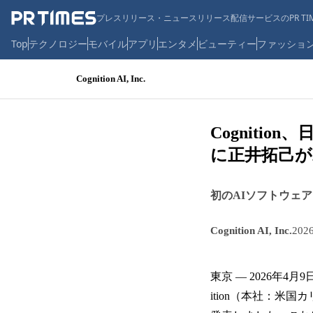
プレスリリース・ニュースリリース配信サービスのPR TIM
Top
テクノロジー
モバイル
アプリ
エンタメ
ビューティー
ファッショ
Cognition AI, Inc.
Cogniti
に正井拓己が
初のAIソフトウェア
Cognition AI, Inc.
202
東京 — 2026年
ition（本社：米