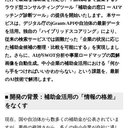
を
ラウド型コンサルティングツール「補助金の窓口 ー AIマ
読
み
ッチング診断ツール」の提供を開始いたします。 本サー
込
ビスは、デジタル庁のjGrants APIや自治体の最新データ
み
を活用。独自の「ハイブリッドスコアリング」により、
中
で
従来の検索サービスでは困難だった「企業の状況に応じ
す
た補助金候補の整理・比較を可能にする」を実現しまし
た。さらに、AIがSWOT分析や事業ロードマップの図解
画像を自動生成。中小企業の補助金活用における「何か
ら手をつければいいかわからない」という課題を、最新
のAI技術で解消します。
■ 開発の背景：補助金活用の「情報の格差」
をなくす
現在、国や自治体から数多くの補助金が公表されていま
すが、要件の複雑さから、多くの中小企業が自社に適し