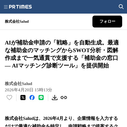
株式会社Salud
フォロー
AIが補助金申請の「戦略」を自動生成。最適
な補助金のマッチングからSWOT分析・図解
作成まで一気通貫で支援する「補助金の窓口
— AIマッチング診断ツール」を提供開始
株式会社Salud
2026年4月20日 15時13分
い
い
ね
！
株式会社Saludは、2026年4月より、企業情報を入力する
数
だけで最適な補助金を特定し、申請戦略まで提案するク