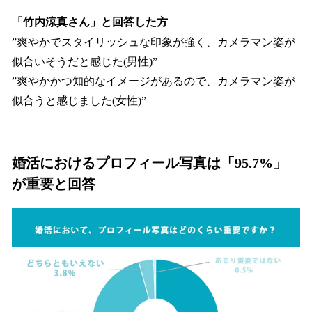
「竹内涼真さん」と回答した方
”爽やかでスタイリッシュな印象が強く、カメラマン姿が
似合いそうだと感じた(男性)”
”爽やかかつ知的なイメージがあるので、カメラマン姿が
似合うと感じました(女性)”
婚活におけるプロフィール写真は「95.7%」
が重要と回答