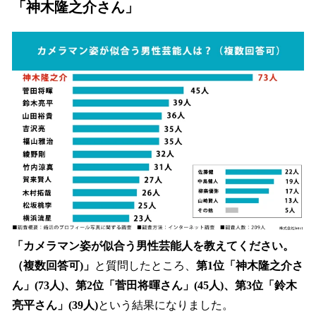
「神木隆之介さん」
「カメラマン姿が似合う男性芸能人を教えてください。
（複数回答可)」
と質問したところ、
第1位「神木隆之介さ
ん」(73人)、第2位「菅田将暉さん」(45人)、第3位「鈴木
亮平さん」(39人)
という結果になりました。