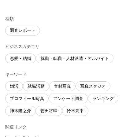
種類
調査レポート
ビジネスカテゴリ
恋愛・結婚
就職・転職・人材派遣・アルバイト
キーワード
婚活
就職活動
宣材写真
写真スタジオ
プロフィール写真
アンケート調査
ランキング
神木隆之介
菅田将暉
鈴木亮平
関連リンク