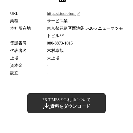
URL
https://studiofun.jp/
業種
サービス業
本社所在地
東京都豊島区西池袋 3-26-5 ニューマツモ
トビル5F
電話番号
080-8873-1015
代表者名
木村卓哉
上場
未上場
資本金
-
設立
-
PR TIMESのご利用について
資料をダウンロード