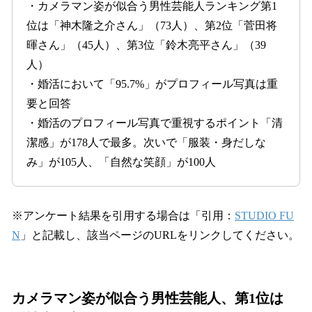
・カメラマン姿が似合う男性芸能人ランキング第1
位は「神木隆之介さん」（73人）、第2位「菅田将
暉さん」（45人）、第3位「鈴木亮平さん」（39
人）
・婚活において「95.7%」がプロフィール写真は重
要と回答
・婚活のプロフィール写真で重視するポイント「清
潔感」が178人で最多。次いで「服装・身だしな
み」が105人、「自然な笑顔」が100人
※アンケート結果を引用する場合は「引用：
STUDIO FU
N
」と記載し、該当ページのURLをリンクしてください。
カメラマン姿が似合う男性芸能人、第1位は