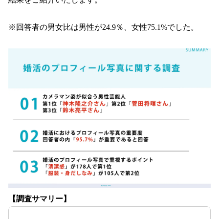
※回答者の男女比は男性が24.9％、女性75.1%でした。
【調査サマリー】