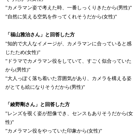
”カメラマン姿で考えた時、一番しっくりきたから(男性)”
”自然に笑える空気を作ってくれそうだから(女性)”
「福山雅治さん」と回答した方
”知的で大人なイメージが、カメラマンに合っていると感
じたため(女性)”
”ドラマでカメラマン役をしていて、すごく似合っていた
から(男性)”
”大人っぽく落ち着いた雰囲気があり、カメラを構える姿
がとても絵になりそうだから(男性)”
「綾野剛さん」と回答した方
”レンズを覗く姿が想像でき、センスもありそうだから(女
性)”
”カメラマン役をやっていた印象から(女性)”