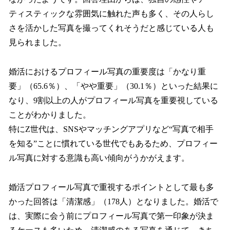
ティスティックな雰囲気に触れた声も多く、その人らし
さを活かした写真を撮ってくれそうだと感じている人も
見られました。
婚活におけるプロフィール写真の重要度は「かなり重
要」（65.6％）、「やや重要」（30.1％）といった結果に
なり、9割以上の人がプロフィール写真を重要視している
ことがわかりました。
特にZ世代は、SNSやマッチングアプリなど“写真で相手
を知る”ことに慣れている世代でもあるため、プロフィー
ル写真に対する意識も高い傾向がうかがえます。
婚活プロフィール写真で重視するポイントとして最も多
かった回答は「清潔感」（178人）となりました。婚活で
は、実際に会う前にプロフィール写真で第一印象が決ま