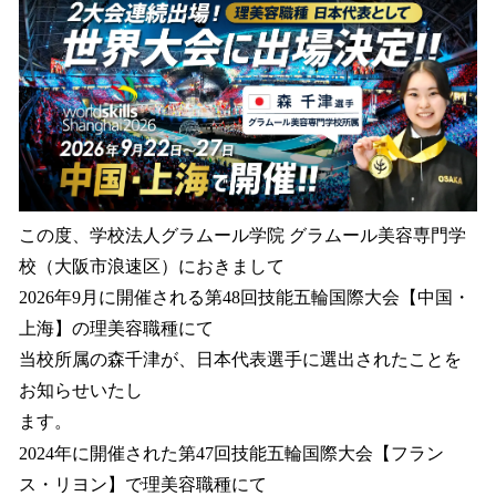
を
読
み
込
み
中
で
す
この度、学校法人グラムール学院 グラムール美容専門学
校（大阪市浪速区）におきまして
2026年9月に開催される第48回技能五輪国際大会【中国・
上海】の理美容職種にて
当校所属の森千津が、日本代表選手に選出されたことを
お知らせいたし
ます。
2024年に開催された第47回技能五輪国際大会【フラン
ス・リヨン】で理美容職種にて