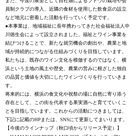
また、今度の展望として自社畑によるブドウの栽培や会
員制クラブの導入、近隣の食材を使用した飲食店の設立
など地元に密着した活動を行っていく予定です。
●本事業は、地域福祉に長年携わってきた社会福祉法人中
川徳生会によって設立されました。福祉とワイン事業を
結びつけることで、新たな就労機会の創出や、農業と地
域が持続的につながる仕組みづくりを目指しています。
私たちは、既存のワイン文化を模倣するのではなく、横
浜という土地の風土や歴史、農業の営みに根ざした独自
の品質と価値を大切にしたワインづくりを行っていきま
す。
将来的には、横浜の食文化や祝祭の場に自然に寄り添う
存在として、この街を代表する果実酒へと育てていくこ
とを目指しています。これからの活動につきましては、
下記に記載のHPまたは、SNSにて更新してまいります。
【今後のラインナップ（秋口頃からリリース予定）】