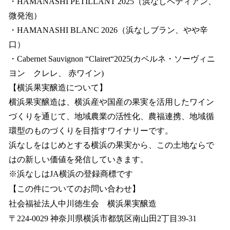
・HAMANASHI PETILLANT 2025（浜なしペティアン、
微発泡）
・HAMANASHI BLANC 2026（浜なしブラン、やや辛
口）
・Cabernet Sauvignon “Clairet“2025(カベルネ・ソーヴィニ
ヨン クレレ、 赤ワイン)
【横浜果実醸造について】
横浜果実醸造は、横浜産や国産の果実を活用したワイン
づくりを通じて、地域農業の活性化、農福連携、地域循
環型のものづくりを目指すワイナリーです。
浜なしをはじめとする横浜の果実から、この土地ならで
はの新しい価値を発信していきます。
※浜なしはJA横浜の登録商標です
【この件についてのお問い合わせ】
社会福祉法人中川徳生会 横浜果実醸造
〒224-0029 神奈川県横浜市都筑区南山田2丁目39-31