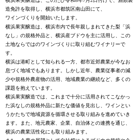
横浜果実醸造は、このたび令和8年7月2日付けで、酒類製
数
造免許を取得し、横浜市都筑区南山田にて、
を
ワインづくりを開始いたします。
読
み
横浜果実醸造は、横浜市内で長年親しまれてきた梨「浜
込
なし」の規格外品と、横浜産ブドウを主に活用し、この
み
土地ならではのワインづくりに取り組むワイナリーで
中
で
す。
す
横浜は港町として知られる一方、都市近郊農業が今なお
息づく地域でもあります。しかし近年、農業従事者の減
少や規格外農産物の活用、地域農業の継続など、多くの
課題を抱えています。
横浜果実醸造では、これまで十分に活用されてこなかっ
た浜なしの規格外品に新たな価値を見出し、ワインとい
うかたちで地域資源を循環させる取り組みを進めていき
ます。また、地元農家、企業、自治体との連携を通じ、
横浜の農業活性化にも取り組みます。