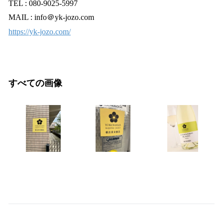
TEL : 080-9025-5997
MAIL : info＠yk-jozo.com
https://yk-jozo.com/
すべての画像