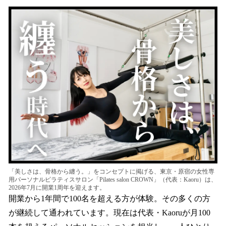
ね
！
数
を
読
み
込
み
中
で
す
「美しさは、骨格から纏う。」をコンセプトに掲げる、東京・原宿の女性専
用パーソナルピラティスサロン「Pilates salon CROWN」（代表：Kaoru）は、
2026年7月に開業1周年を迎えます。
開業から1年間で100名を超える方が体験。その多くの方
が継続して通われています。現在は代表・Kaoruが月100