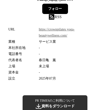
0
フォロワー
フォロー
RSS
URL
https://crownpilates.yoga-
beautywellness.com/
業種
サービス業
本社所在地
-
電話番号
-
代表者名
春日亀 薫
上場
未上場
資本金
-
設立
2025年07月
PR TIMESのご利用について
資料をダウンロード