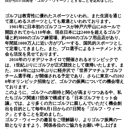
日からの7日間を「ゴルフ・ウィーク」とすることを定めました。
読
み
ゴルフは教育性に優れたスポーツといわれ、また生涯を通じ
込
て楽しめるスポーツとしても最適といわれております。
み
1901年に日本初のゴルフコースが神戸六甲山に4ホールで
中
開設されてから110年余、現在日本には2400を超えるゴルフ
で
場と約3000のゴルフ練習場、約4000のゴルフ用品店があり、
す
年間延1000万人に近い方がプレーする、国民的スポーツとし
て定着してきました。また、プロ選手によるトーナメント大
会も活況を見せております。
2016年のリオデジャネイロで開催されるオリンピックで
は、1世紀ぶりにゴルフが正式競技として復帰いたします。ま
た、2014年には52年ぶりに軽井沢で「世界アマチュアゴルフ
チーム選手権」が開催される予定であり、さらに東京への202
0年オリンピック招致など、ゴルフの振興についての機会増え
ております。
このように、ゴルフへの期待と関心が高まりつつある中、私
たちゴルフ関連17団体で構成する「日本ゴルフサミット会
議」では、より多くの方にゴルフに親しんでいただく機会創
出を目的として毎年8月1日からの7日間を「ゴルフ・ウィー
ク」とすることを定めました。
ゴルフ・ウィークの趣旨をご理解賜り、よりゴルフ振興の一
助となりますよう、関係各位のご協力をお願い申し上げま