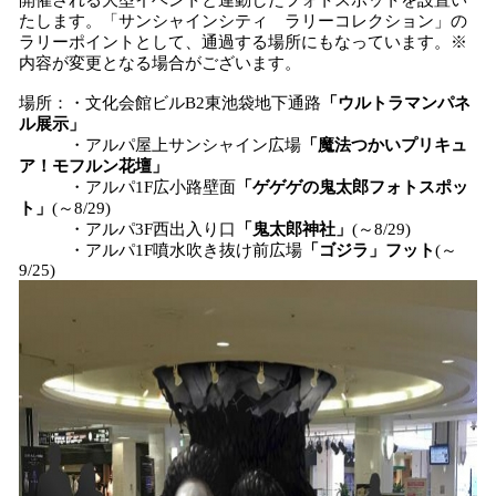
開催される大型イベントと連動したフォトスポットを設置い
たします。「サンシャインシティ ラリーコレクション」の
ラリーポイントとして、通過する場所にもなっています。※
内容が変更となる場合がございます。
場所：・文化会館ビルB2東池袋地下通路
「ウルトラマンパネ
ル展示」
・アルパ屋上サンシャイン広場
「魔法つかいプリキュ
ア！モフルン花壇」
・アルパ1F広小路壁面
「ゲゲゲの鬼太郎フォトスポッ
ト」
(～8/29)
・アルパ3F西出入り口
「鬼太郎神社」
(～8/29)
・アルパ1F噴水吹き抜け前広場
「ゴジラ」フット
(～
9/25)