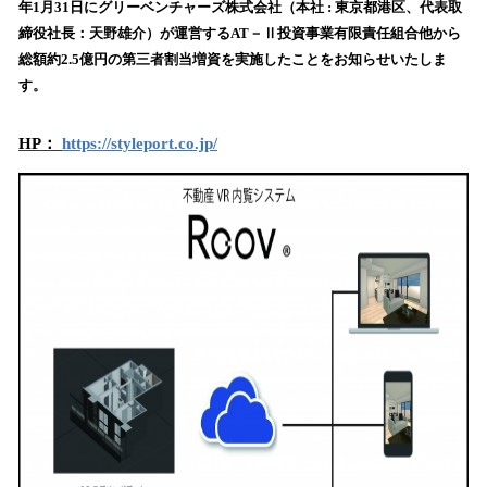
年1月31日にグリーベンチャーズ株式会社（本社 : 東京都港区、代表取
み
締役社長：天野雄介）が運営するAT－Ⅱ投資事業有限責任組合他から
込
総額約2.5億円の第三者割当増資を実施したことをお知らせいたしま
み
す。
中
で
す
HP：
https://styleport.co.jp/