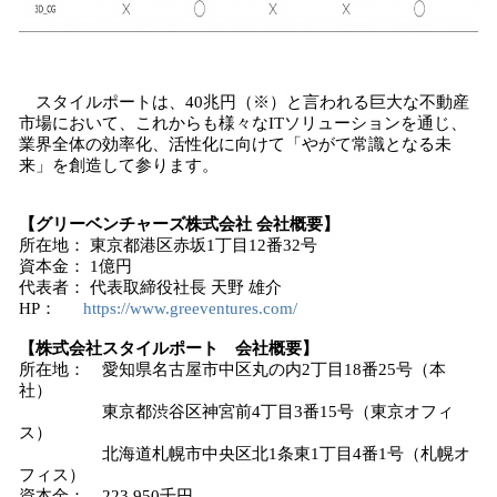
スタイルポートは、40兆円（※）と言われる巨大な不動産
市場において、これからも様々なITソリューションを通じ、
業界全体の効率化、活性化に向けて「やがて常識となる未
来」を創造して参ります。
【グリーベンチャーズ株式会社 会社概要】
所在地： 東京都港区赤坂1丁目12番32号
資本金： 1億円
代表者： 代表取締役社長 天野 雄介
HP：
https://www.greeventures.com/
【株式会社
スタイルポート
会社概要】
所在地： 愛知県名古屋市中区丸の内2丁目18番25号（本
社）
東京都渋谷区神宮前4丁目3番15号（東京オフィ
ス）
北海道札幌市中央区北1条東1丁目4番1号（札幌オ
フィス）
資本金： 223,950千円