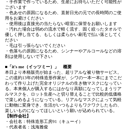
・手作業で作っているため、生産にお待ちいただく可能性が
ございます
・色あせの原因になるため、直射日光の元での長時間のご使
用をお避けください
・使用後は直接光の当たらない暗室に保管をお願いします
・汚れた場合は弱めの流水で軽く流す、固く絞ったタオルで
優しく押し当てる、もしくは柔らかい刷毛で払い落としてく
ださい
・毛は引っ張らないでください
・色落ちの原因になるため、シンナーやアルコールなどの溶
剤は使用しないで下さい
■「it's me（イッツミー）」 概要
本日より本格販売が始まった、超リアルな被り物サービス。
この道約13年の特殊造形作家が、シワの一本一本にまでこだ
わって作り上げた完全オリジナルの生き物マスクになってい
る。本来個人が購入するにはかなり高額になってしまうリア
ルマスクを、ロット生産へと切り替えることで比較的低価格
で楽しめるようになっている。リアルなマスクによって気軽
に動物に変身でき、生活がいつもよりもワクワクしたもの、
楽しいものになってほしいという願いが込められている。
【制作会社】
・会社名：特殊造形工房91（キューイ）
・代表者名：浅海雅俊