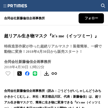
合同会社新藤倫佳企画事務所
フォロー
超リアル生き物マスク『it's me（イッツミー）』
特殊造形作家が作った超絶リアルマスク！装着簡単、一瞬で
動物に変身！2018年4月30日から販売スタート！
合同会社新藤倫佳企画事務所
2018年4月30日 12時22分
い
い
ね
！
合同会社新藤倫佳企画事務所（読み：ごうどうがいしゃしんどうみち
数
かきかくじむしょ、本社：東京都品川区、代表：新藤倫佳）は、超リ
を
アル生き物マスクで、簡単に生き物に変身できる『it's me（イッツミ
読