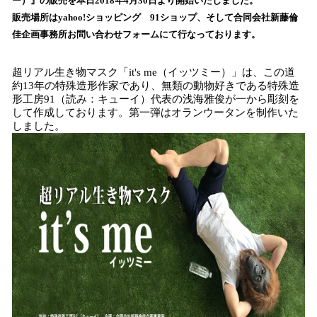
ー）』の販売を本日2018年4月30日より開始いたしました。
み
販売場所はyahoo!ショッピング 91ショップ、そして合同会社新藤倫
込
佳企画事務所お問い合わせフォームにて行なっております。
み
中
で
超リアル生き物マスク「it's me（イッツミー）」は、この道
す
約13年の特殊造形作家であり、無類の動物好きである特殊造
形工房91（読み：キューイ）代表の浅海雅俊が一から彫刻を
して作成しております。第一弾はオランウータンを制作いた
しました。