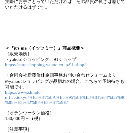
実際にお手にとっていただければ、その品質の良さは感じて
いただけるはずです。
＜『it's me（イッツミー）』商品概要＞
［販売場所］
・yahoo!ショッピング 91ショップ
https://store.shopping.yahoo.co.jp/91-shop/
・合同会社新藤倫佳企画事務お問い合わせフォームより
※yahoo!ショッピングが品切れの場合、こちらで予約待ちも
可能です。
https://www.shindo-
office.tokyo/%E3%81%8A%E5%95%8F%E3%81%84%E5%90
%88%E3%82%8F%E3%81%9B/
［オランウータン価格］
130,000円＋（税）
［注意事項］