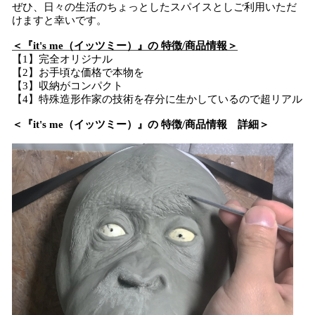
ぜひ、日々の生活のちょっとしたスパイスとしご利用いただ
けますと幸いです。
＜『it's me（イッツミー）』の 特徴/商品情報＞
【1】完全オリジナル
【2】お手頃な価格で本物を
【3】収納がコンパクト
【4】特殊造形作家の技術を存分に生かしているので超リアル
＜『it's me（イッツミー）』の 特徴/商品情報 詳細＞