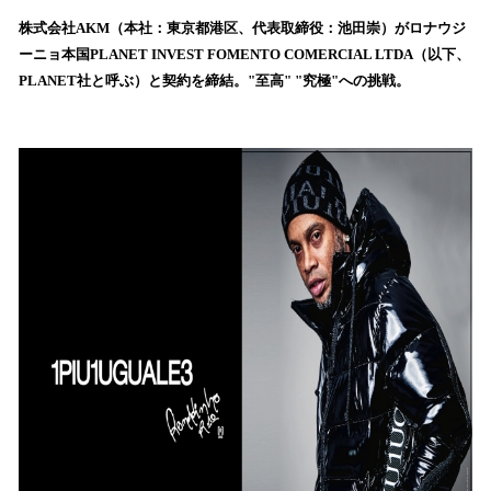
ね
！
株式会社AKM（本社：東京都港区、代表取締役：池田崇）がロナウジ
数
ーニョ本国PLANET INVEST FOMENTO COMERCIAL LTDA（以下、
を
PLANET社と呼ぶ）と契約を締結。"至高" "究極"への挑戦。
読
み
込
み
中
で
す