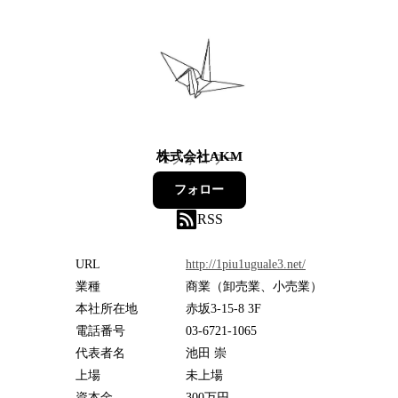
株式会社AKM
1
フォロワー
フォロー
RSS
URL
http://1piu1uguale3.net/
業種
商業（卸売業、小売業）
本社所在地
赤坂3-15-8 3F
電話番号
03-6721-1065
代表者名
池田 崇
上場
未上場
資本金
300万円