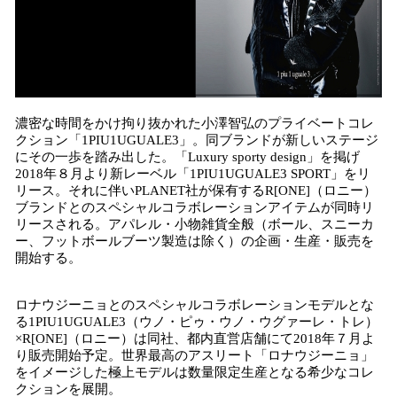
濃密な時間をかけ拘り抜かれた小澤智弘のプライベートコレ
クション「1PIU1UGUALE3」。同ブランドが新しいステージ
にその一歩を踏み出した。「Luxury sporty design」を掲げ
2018年８月より新レーベル「1PIU1UGUALE3 SPORT」をリ
リース。それに伴いPLANET社が保有するR[ONE]（ロニー）
ブランドとのスペシャルコラボレーションアイテムが同時リ
リースされる。アパレル・小物雑貨全般（ボール、スニーカ
ー、フットボールブーツ製造は除く）の企画・生産・販売を
開始する。
ロナウジーニョとのスペシャルコラボレーションモデルとな
る1PIU1UGUALE3（ウノ・ピゥ・ウノ・ウグァーレ・トレ）
×R[ONE]（ロニー）は同社、都内直営店舗にて2018年７月よ
り販売開始予定。世界最高のアスリート「ロナウジーニョ」
をイメージした極上モデルは数量限定生産となる希少なコレ
クションを展開。