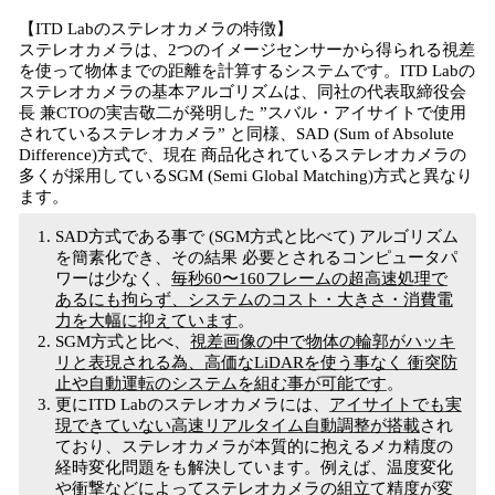
【ITD Labのステレオカメラの特徴】
ステレオカメラは、2つのイメージセンサーから得られる視差
を使って物体までの距離を計算するシステムです。ITD Labの
ステレオカメラの基本アルゴリズムは、同社の代表取締役会
長 兼CTOの実吉敬二が発明した ”スバル・アイサイトで使用
されているステレオカメラ” と同様、SAD (Sum of Absolute
Difference)方式で、現在 商品化されているステレオカメラの
多くが採用しているSGM (Semi Global Matching)方式と異なり
ます。
SAD方式である事で (SGM方式と比べて) アルゴリズム
を簡素化でき、その結果 必要とされるコンピュータパ
ワーは少なく、
毎秒
60
〜
160
フレームの超高速
処理で
ある
にも拘らず、
システムのコスト・大きさ・消費電
力を大幅に抑え
ています
。
SGM方式と比べ、
視差画像の中で物体の輪郭が
ハッキ
リと
表現される為、高価な
LiDAR
を使う事なく
衝突防
止や自動運転のシステムを組む事が可能
です
。
更にITD Labのステレオカメラには、
アイサイトでも実
現できていない高速リアルタイム自動調整が搭載
され
ており、ステレオカメラが本質的に抱えるメカ精度の
経時変化問題をも解決しています。例えば、温度変化
や衝撃などによってステレオカメラの組立て精度が変