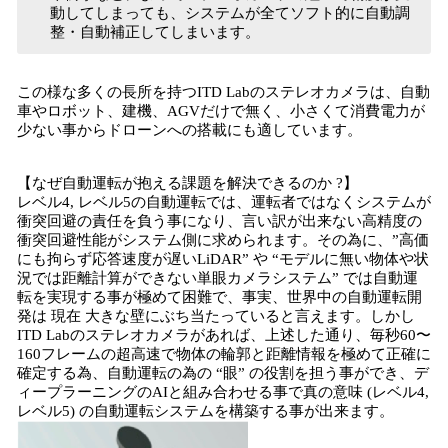
動してしまっても、システムが全てソフト的に自動調
整・自動補正してしまいます。
この様な多くの長所を持つITD Labのステレオカメラは、自動
車やロボット、建機、AGVだけで無く、小さくて消費電力が
少ない事からドローンへの搭載にも適しています。
【なぜ自動運転が抱える課題を解決できるのか ?】
レベル4, レベル5の自動運転では、運転者ではなくシステムが
衝突回避の責任を負う事になり、言い訳が出来ない高精度の
衝突回避性能がシステム側に求められます。その為に、”高価
にも拘らず応答速度が遅いLiDAR” や “モデルに無い物体や状
況では距離計算ができない単眼カメラシステム” では自動運
転を実現する事が極めて困難で、事実、世界中の自動運転開
発は 現在 大きな壁にぶち当たっていると言えます。しかし
ITD Labのステレオカメラがあれば、上述した通り、毎秒60〜
160フレームの超高速で物体の輪郭と距離情報を極めて正確に
確定する為、自動運転の為の “眼” の役割を担う事ができ、デ
ィープラーニングのAIと組み合わせる事で真の意味 (レベル4,
レベル5) の自動運転システムを構築する事が出来ます。