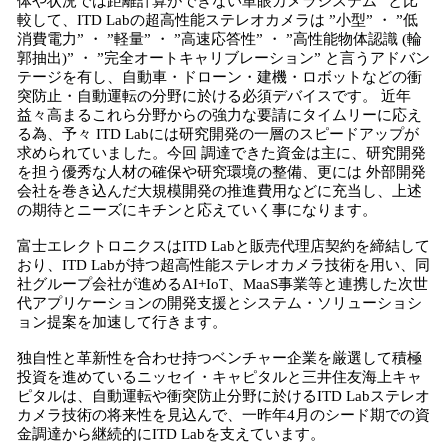
体や状況では距離計算ができない単眼カメラシステム” と比
較して、ITD Labの超高性能ステレオカメラは ”小型” ・ ”低
消費電力” ・ ”軽量” ・ ”高速応答性” ・ ”高性能物体認識 (輪
郭抽出)” ・ ”完全オートキャリブレーション” と言うアドバン
テージを有し、自動車・ドローン・建機・ロボットなどの衝
突防止・自動運転の分野に於ける必須デバイスです。 近年
益々高まるこれら分野からの強力な要請にタイムリーに応え
る為、予々 ITD Labには研究開発の一層のスピードアップが
求められていました。今回 調達できた資金は主に、研究開発
を担う優秀な人材の確保や研究環境の整備、更には 外部開発
会社を巻き込んだ大規模開発の推進費用などに充当し、上述
の期待とニーズにキチンと応えていく事になります。
富士エレクトロニクスはITD Labと販売代理店契約を締結して
おり、ITD Labが持つ超高性能ステレオカメラ技術を用い、同
社グループ会社が進めるAI+IoT、MaaS事業等と連携した次世
代アプリケーションの開発支援とシステム・ソリューショシ
ョン提案を加速して行きます。
独自性と革新性を合わせ持つベンチャー企業を厳選して積極
投資を進めているニッセイ・キャピタルと三井住友海上キャ
ピタルは、自動運転や衝突防止分野に於けるITD Labステレオ
カメラ技術の将来性を見込んで、一昨年4月のシード期での資
金調達から継続的にITD Labを支えています。