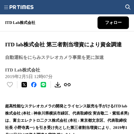
ITD Lab株式会社
フォロー
ITD lab株式会社 第三者割当増資により資金調達
自動運転をにらみステレオカメラ事業を更に加速
ITD Lab株式会社
2019年2月5日 12時07分
い
い
ね
！
超高性能なステレオカメラの開発とライセンス販売を手がけるITD lab
数
株式会社 (本社 : 神奈川県横浜市緑区、代表取締役 実吉敬二・紫垣卓男)
を
は、富士エレクトロ二クス株式会社 (本社 : 東京都文京区、代表取締役
読
社長 小野寺真一) を引き受け先とした第三者割当増資により、2019年1
み