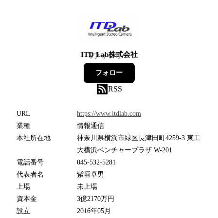
ITD Lab株式会社
6
フォロワー
フォロー
RSS
URL
https://www.itdlab.com
業種
情報通信
本社所在地
神奈川県横浜市緑区長津田町4259-3 東工
大横浜ベンチャープラザ W-201
電話番号
045-532-5281
代表者名
紫垣卓男
上場
未上場
資本金
3億2170万円
設立
2016年05月