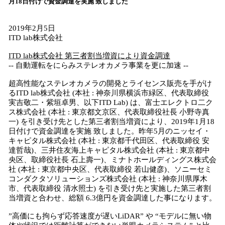
月18日付けで資金調達を実施 致しました
込
み
中
2019年2月5日
で
ITD lab株式会社
す
ITD lab
株式会社
第三者割当増資に
より
資金調達
-- 自動運転をにらみステレオカメラ事業を更に加速 --
超高性能なステレオカメラの開発とライセンス販売を手がけ
るITD lab株式会社 (本社 : 神奈川県横浜市緑区、代表取締役
実吉敬二・紫垣卓男、以下ITD Lab) は、富士エレクトロ二ク
ス株式会社 (本社 : 東京都文京区、代表取締役社長 小野寺真
一) を引き受け先とした第三者割当増資により、2019年1月18
日付けで資金調達を実施 致しました。昨年5月のニッセイ・
キャピタル株式会社 (本社 : 東京都千代田区、代表取締役 安
達哲哉)、三井住友海上キャピタル株式会社 (本社 : 東京都中
央区、取締役社長 石上壽一)、ミナトホールディングス株式会
社 (本社 : 東京都中央区、代表取締役 若山健彦)、ソニーセミ
コンダクタソリューションズ株式会社 (本社 : 神奈川県厚木
市、代表取締役 清水照士) を引き受け先と実施した第三者割
当増資と合わせ、総額 6.3億円を資金調達した事になります。
”高価にも拘らず応答速度が遅いLiDAR” や “モデルに無い物