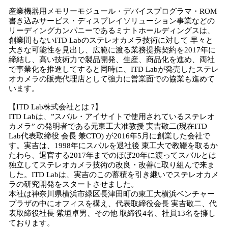
産業機器用メモリーモジュール・デバイスプログラマ・ROM
書き込みサービス・ディスプレイソリューション事業などの
リーディングカンパニーであるミナトホールディングスは、
創業間もないITD Labのステレオカメラ技術に対して 早々と
大きな可能性を見出し、広範に渡る業務提携契約を2017年に
締結し、高い技術力で製品開発、生産、商品化を進め、両社
で事業化を推進してすると同時に、ITD Labが発売したステレ
オカメラの販売代理店として強力に営業面での協業も進めて
います。
【ITD Lab株式会社とは ?】
ITD Labは、”スバル・アイサイトで使用されているステレオ
カメラ” の発明者である元東工大准教授 実吉敬二(現在ITD
Lab代表取締役 会長 兼CTO) が2016年5月に創業した会社で
す。実吉は、1998年にスバルを退社後 東工大で教鞭を取るか
たわら、退官する2017年までのほぼ20年に渡ってスバルとは
独立してステレオカメラ技術の改良・改善に取り組んで来ま
した。ITD Labは、実吉のこの蓄積を引き継いでステレオカメ
ラの研究開発をスタートさせました。
本社は神奈川県横浜市緑区長津田町の東工大横浜ベンチャー
プラザの中にオフィスを構え、代表取締役会長 実吉敬二、代
表取締役社長 紫垣卓男、その他 取締役4名、社員13名を擁し
ております。