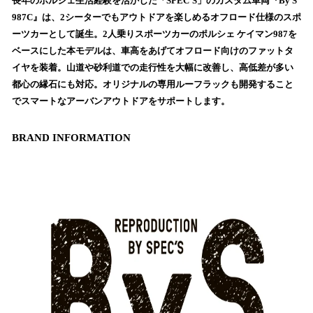
！
長年のポルシェ生活経験を活かした「SPEC’S」のカスタム車両『By S
数
987C』は、2シーターでもアウトドアを楽しめるオフロード仕様のスポ
を
ーツカーとして誕生。2人乗りスポーツカーのポルシェ ケイマン987を
読
ベースにした本モデルは、車高をあげてオフロード向けのファットタ
み
イヤを装着。山道や砂利道での走行性を大幅に改善し、高低差が多い
込
都心の縁石にも対応。オリジナルの専用ルーフラックも開発すること
み
でスマートなアーバンアウトドアをサポートします。
中
で
す
BRAND INFORMATION