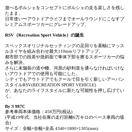
遊べるポルシェをコンセプトにポルシェの走る楽しさを残し
たまま、
日常使い〜アウトドアライフまでオールラウンドにこなすプ
レミアムスポーツカーにグレードアップ。
RSV（Recreation Sport Vehicle）の誕生
スペックスオリジナルセッティングの足回りを基軸にマッス
ルタイヤを組み合わせ最大110mmリフトアップ。
都市部での段差や急斜面で車体下部を擦るスポーツカーの悩
みを解決。
さらに未舗装の道や轍、河原の砂利道を通らなければいけな
いアウトドアでの使用も可能にした。
シティでもアウトドアでもクールで目を引く新しいアーバン
スタイルRSV(RECREATION SPORT VEHICLE)
が、あなたのライフスタイルに新たな可能性を押し広げてい
く。
By S 987C
参考車両本体価格：458万円(税込)
(平成19年式、当社在庫の走行距離6万キロのベース車両の場
合)
サイズ：全幅×全幅×全高 4340×1800×1305(mm)