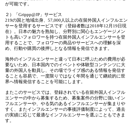
が可能です。
２）「Grippp@JP」サービス
219の国と地域出身、57,000人以上の在留外国人インフルエン
サーを登用するサービスです（登録者数は2018年12月19日現
在）。日本の魅力を熟知し、分野別に関心もエンゲージメン
トも高いフォロワーを持つ在留外国人インフルエンサーを登
用することで、フォロワーの商品やサービスへの理解を深
め、行動や購買の後押しとなる情報を発信できます。
海外のインフルエンサーと違って日本に呼ぶための費用が必
要ないため、日本国内でのイベントや体験型コンテンツに大
量の外国人を動員し、その場でライブ感のある情報を発信す
ることも容易で、一度限りではなく年間を通じて継続的に世
界へ情報発信することを可能にします。
またこのサービスでは、登録されている在留外国人インフル
エンサーの中から募集するため、募集案件の分野に強いイン
フルエンサーや、やる気のあるインフルエンサーが集まりや
すく、またインフルエンサーの事後評価制度によって、過去
の実績に応じて最適なインフルエンサーを選ぶこともできま
す。