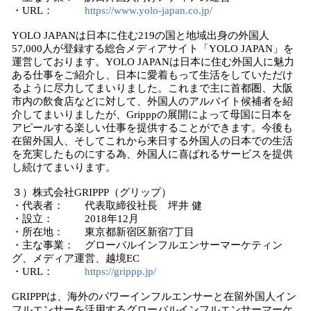
・URL：
https://www.yolo-japan.co.jp/
YOLO JAPANは日本に住む219の国と地域出身の外国人
57,000人が登録する総合メディアサイト「YOLO JAPAN」を
運営しております。YOLO JAPANは日本に住む外国人に魅力
ある仕事をご紹介し、日本に愛着もって生活をしていただけ
るように尽力してまいりました。これまで主に首都圏、大阪
市内の飲食店などに対して、外国人のアルバイト候補者を紹
介してまいりましたが、Gripppの展開によって母国に日本を
アピールする楽しい仕事を提供することができます。今後も
在留外国人、そしてこれから来日する外国人の日本での生活
を充実したものにする為、外国人に喜ばれるサービスを提供
し続けてまいります。
３）株式会社GRIPPP（グリップ）
・代表者： 代表取締役社長 坪井 健
・設立： 2018年12月
・所在地： 東京都新宿区新宿7丁目
・主な事業： グローバルインフルエンサーマーケティン
グ、メディア運営、越境EC
・URL：
https://grippp.jp/
GRIPPPは、海外のパワーインフルエンサーと在留外国人イン
フルエンサーを活用するグローバルインフルエンサーマーケ