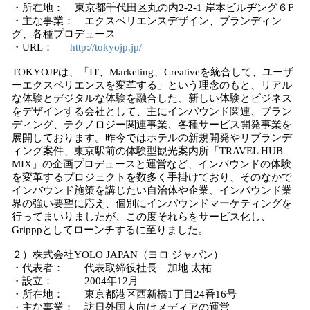
・所在地： 東京都千代田区丸の内2-2-1 岸本ビルヂング６F
・主な事業： エクスペリエンスデザイン、ブランディン
グ、各種プロデュース
・URL：
http://tokyojp.jp/
TOKYOJPは、「IT、Marketing、Creativeを統合して、ユーザ
ーエクスペリエンスを変革する」という理念のもと、リアル
な体験とデジタルな体験を融合した、新しい体験とビジネス
をデザインする会社として、主にインバウンド関連、ブラン
ディング、テクノロジー関連事業、各種サービス開発事業を
展開しております。昨今ではホテルの新規開発やリブランデ
ィング案件、東京駅前の体験型観光案内所「TRAVEL HUB
MIX」の企画プロデュースと運営など、インバウンドの体験
を変革するプロジェクトを数多く手掛けており、そのなかで
インバウンド施策を講じたい自治体や企業、インバウンド業
界の強い要望に応え、個別にインバウンドマーケティングを
行ってまいりましたが、この度それらをサービス化し、
Gripppとしてローンチするに至りました。
２）株式会社YOLO JAPAN（ヨロ ジャパン）
・代表者： 代表取締役社長 加地 太祐
・設立： 2004年12月
・所在地： 東京都港区西新橋1丁目24番16号
・主な事業： 訪日外国人向けメディアの運営