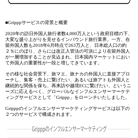
■Gripppサービスの背景と概要
2020年の訪日外国人旅行者数4,000万人という政府目標の下、
大変な盛り上がりを見せるインバウンド旅行業界。一方、在
留外国人数も2018年6月時点で263万人と、日本総人口の約
２％にのぼり、さらには改正入管法の可決により在留外国人
が一層増加することが見込まれ、日本国内マーケットにおい
て外国人の重要性が一段と増してきています。
その様な社会背景下、旅マエ、旅ナカの外国人に直接アプロ
ーチし、集客・売上に繋げたい、あるいは旅アトも外国人と
継続的な関係を保ち、再来訪や越境ECに繋げたい、というニ
ーズに応えるべく、グローバルなインフルエンサーマーケテ
ィングサービスとして「Grippp」をローンチいたしました。
Gripppのインフルエンサーマーケティングサービスは以下の
２つのサービスで構成されます。