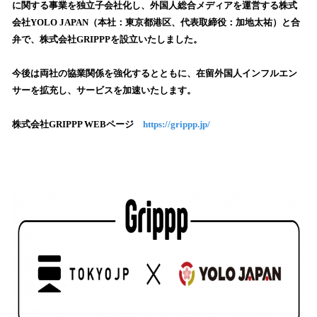
を
に関する事業を独立子会社化し、外国人総合メディアを運営する株式
読
会社YOLO JAPAN（本社：東京都港区、代表取締役：加地太祐）と合
み
弁で、株式会社GRIPPPを設立いたしました。
込
み
今後は両社の協業関係を強化するとともに、在留外国人インフルエン
中
で
サーを拡充し、サービスを加速いたします。
す
株式会社GRIPPP WEBページ
https://grippp.jp/