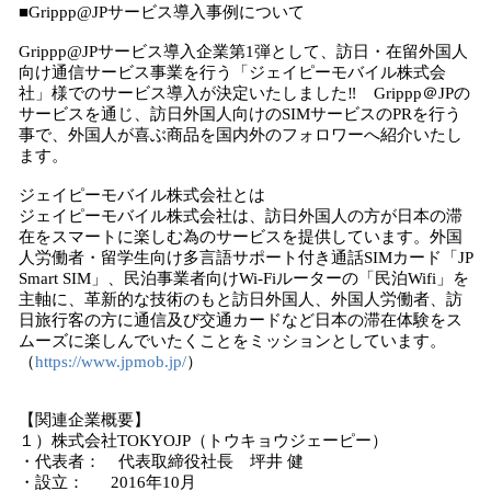
■Grippp@JPサービス導入事例について
Grippp@JPサービス導入企業第1弾として、訪日・在留外国人
向け通信サービス事業を行う「ジェイピーモバイル株式会
社」様でのサービス導入が決定いたしました‼ Grippp＠JPの
サービスを通じ、訪日外国人向けのSIMサービスのPRを行う
事で、外国人が喜ぶ商品を国内外のフォロワーへ紹介いたし
ます。
ジェイピーモバイル株式会社とは
ジェイピーモバイル株式会社は、訪日外国人の方が日本の滞
在をスマートに楽しむ為のサービスを提供しています。外国
人労働者・留学生向け多言語サポート付き通話SIMカード「JP
Smart SIM」、民泊事業者向けWi-Fiルーターの「民泊Wifi」を
主軸に、革新的な技術のもと訪日外国人、外国人労働者、訪
日旅行客の方に通信及び交通カードなど日本の滞在体験をス
ムーズに楽しんでいたくことをミッションとしています。
（
https://www.jpmob.jp/
）
【関連企業概要】
１）株式会社TOKYOJP（トウキョウジェーピー）
・代表者： 代表取締役社長 坪井 健
・設立： 2016年10月