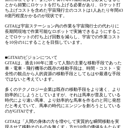
とから頻繁にロケットを打ち上げる必要があり、ロケット打
ち上げコストを含めた宇宙飛行士のコストは1人あたり年間43
8億円程度かかるのが現状です。
GITAIは宇宙ステーション内の作業を宇宙飛行士の代わりに
長期間現地で作業可能なロボットで実施できるようにするこ
とでロケットの打ち上げ回数を減らし、宇宙での作業コスト
を10分の1にすることを目指しています。
■GITAIのビジョンについて
GITAIは、過去100年に渡って人類の主要な移動手段であった
車・電車・飛行機等の既存の移動手段は、時間・コスト・安
全性の観点から人的資源の移動手段としてもはや最適な手段
ではないと考えています。
多くのテクノロジー企業は既存の移動手段をより速く、より
効率的にしようとしていますが、それは馬車が普及している
時代により速い馬車、より効率的な馬車を作るのと同じ発想
だと考えていて、馬車の時代にエンジンを創ろうとしている
のがGITAIです。
GITAIは「人間の身体の方を増やして実質的な瞬間移動を実
現させて移動そのものを無くす」方が10倍の価値をもたらす