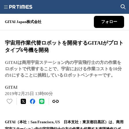
GITAI Japan株式会社
フォロー
宇宙用作業代替ロボットを開発するGITAIがプロト
タイプ6号機を開発
GITAIは商用宇宙ステーション内の宇宙飛行士の方の作業を
ロボットで代替することで、宇宙における作業コストを10分
の1にすることに挑戦しているロボットベンチャーです。
GITAI
2019年2月25日 13時00分
い
い
ね
！
GITAI（本社：San Francisco, US 日本支社：東京都目黒区）は、商用
数
宇宙ステーション内の宇宙飛行士の方の作業を代替する遠隔操作ロボ