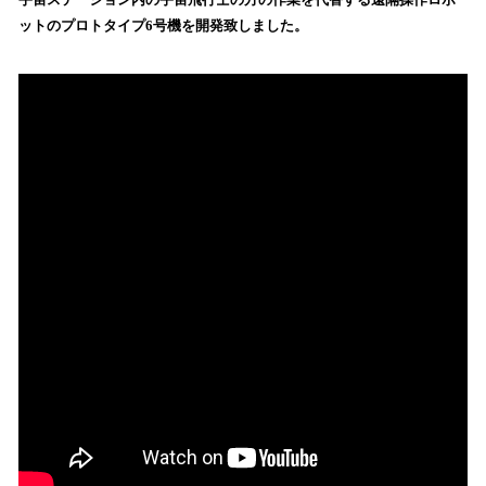
を
ットのプロトタイプ6号機を開発致しました。
読
み
込
み
中
で
す