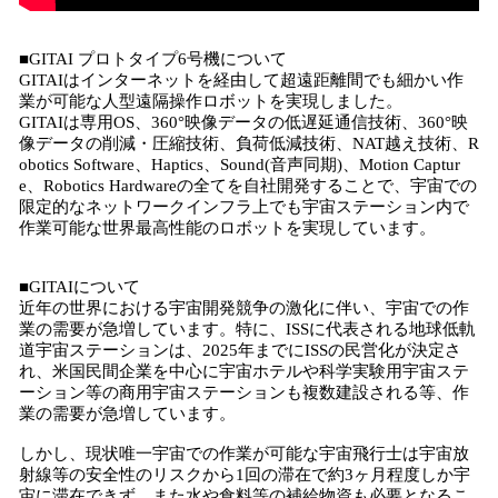
■GITAI プロトタイプ6号機について
GITAIはインターネットを経由して超遠距離間でも細かい作
業が可能な人型遠隔操作ロボットを実現しました。
GITAIは専用OS、360°映像データの低遅延通信技術、360°映
像データの削減・圧縮技術、負荷低減技術、NAT越え技術、R
obotics Software、Haptics、Sound(音声同期)、Motion Captur
e、Robotics Hardwareの全てを自社開発することで、宇宙での
限定的なネットワークインフラ上でも宇宙ステーション内で
作業可能な世界最高性能のロボットを実現しています。
■GITAIについて
近年の世界における宇宙開発競争の激化に伴い、宇宙での作
業の需要が急増しています。特に、ISSに代表される地球低軌
道宇宙ステーションは、2025年までにISSの民営化が決定さ
れ、米国民間企業を中心に宇宙ホテルや科学実験用宇宙ステ
ーション等の商用宇宙ステーションも複数建設される等、作
業の需要が急増しています。
しかし、現状唯一宇宙での作業が可能な宇宙飛行士は宇宙放
射線等の安全性のリスクから1回の滞在で約3ヶ月程度しか宇
宙に滞在できず、また水や食料等の補給物資も必要となるこ