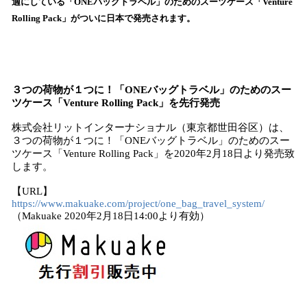
数
適にしている「ONEバッグトラベル」のためのスーツケース「Venture
を
Rolling Pack」がついに日本で発売されます。
読
み
込
み
中
３つの荷物が１つに！「ONEバッグトラベル」のためのスー
で
ツケース「Venture Rolling Pack」を先行発売
す
株式会社リットインターナショナル（東京都世田谷区）は、
３つの荷物が１つに！「ONEバッグトラベル」のためのスー
ツケース「Venture Rolling Pack」を2020年2月18日より発売致
します。
【URL】
https://www.makuake.com/project/one_bag_travel_system/
（Makuake 2020年2月18日14:00より有効）