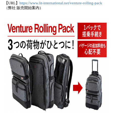
【URL】
https://www.lit-international.net/venture-rolling-pack
（弊社 販売開始案内）