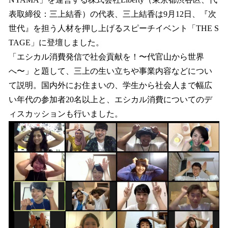
を
表取締役：三上結香）の代表、三上結香は9月12日、『次
読
み
世代』を担う人材を押し上げるスピーチイベント「THE S
込
TAGE」に登壇しました。
み
「エシカル消費発信で社会貢献を！〜代官山から世界
中
で
へ〜」と題して、三上の生い立ちや事業内容などについ
す
て説明。国内外にお住まいの、学生から社会人まで幅広
い年代の参加者20名以上と、エシカル消費についてのデ
ィスカッションも行いました。