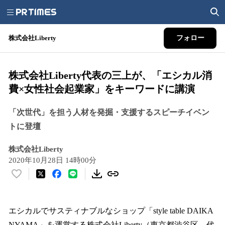
株式会社Liberty
フォロー
株式会社Liberty代表の三上が、「エシカル消
費×女性社会起業家」をキーワードに講演
「次世代」を担う人材を発掘・支援するスピーチイベン
トに登壇
株式会社Liberty
2020年10月28日 14時00分
い
い
ね
！
エシカルでサスティナブルなショップ「style table DAIKA
数
NYAMA」を運営する株式会社Liberty（東京都渋谷区、代