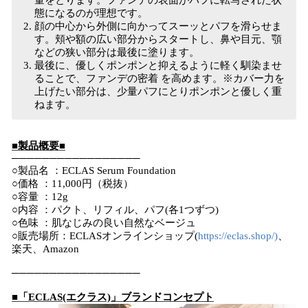
量をとります。ファンデの表面がパフに転写された状
態になるのが理想です。
顔の中心から外側に向かってスーッとパフを滑らせま
す。頬や額の広い部分からスタートし、鼻や目元、顎
などの狭い部分は最後に塗ります。
最後に、優しくポンポンと抑えるように軽く馴染ませ
ることで、ファンデの密着 を高めます。※カバー力を
上げたい部分は、少量パフにとりポンポンと優しく重
ねます。
■製品概要■
​─────────────────
○製品名 ：ECLAS Serum Foundation
○価格 ：11,000円（税抜）
○容量 ：12g
○内容 ：パクト、リフィル、パフ(各1つずつ)
○色味 ：肌なじみの良い自然なベージュ
○販売場所：ECLASオンラインショップ(
https://eclas.shop/)
、
楽天、Amazon
─────────────────
■「ECLAS(エクラス)」ブランドコンセプト