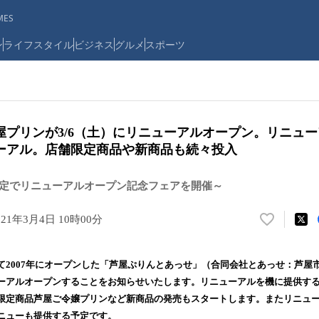
ES
ン
ライフスタイル
ビジネス
グルメ
スポーツ
芦屋プリンが3/6（土）にリニューアルオープン。リニュ
ーアル。店舗限定商品や新商品も続々投入
）限定でリニューアルオープン記念フェアを開催～
021年3月4日 10時00分
い
い
ね
2007年にオープンした「芦屋ぷりんとあっせ」（合同会社とあっせ：芦屋市西
！
ーアルオープンすることをお知らせいたします。リニューアルを機に提供す
数
限定商品芦屋ご令嬢プリンなど新商品の発売もスタートします。またリニュ
を
読
ニューも提供する予定です。