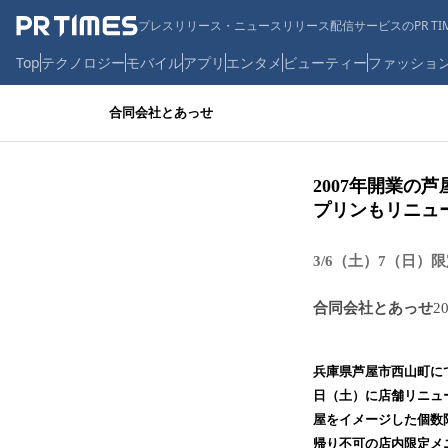
プレスリリース・ニュースリリース配信サービスのPR TIM
Top
テクノロジー
モバイル
アプリ
エンタメ
ビューティー
ファッショ
合同会社とあっせ
2007年開業の
プリンもリニュ
3/6（土）7（日
合同会社とあっせ
2
兵庫県芦屋市西山町にて
日（土）に店舗リニュ
屋をイメージした個数
帰り不可の店内限定メ