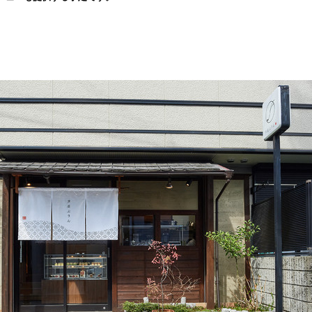
み
込
み
中
で
す