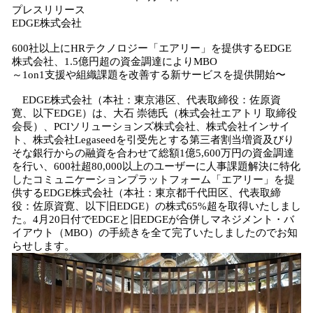
を
プレスリリース
読
EDGE株式会社
み
込
600社以上にHRテクノロジー「エアリー」を提供するEDGE
み
株式会社、1.5億円超の資金調達によりMBO
中
～1on1支援や組織課題を改善する新サービスを提供開始〜
で
EDGE株式会社（本社：東京港区、代表取締役：佐原資
す
寛、以下EDGE）は、大石 崇徳氏（株式会社エアトリ 取締役
会長）、PCIソリューションズ株式会社、株式会社インサイ
ト、株式会社Legaseedを引受先とする第三者割当増資及びり
そな銀行からの融資を合わせて総額1億5,600万円の資金調達
を行い、600社超80,000以上のユーザーに人事課題解決に特化
したコミュニケーションプラットフォーム「エアリー」を提
供するEDGE株式会社（本社：東京都千代田区、代表取締
役：佐原資寛、以下旧EDGE）の株式65%超を取得いたしまし
た。4月20日付でEDGEと旧EDGEが合併しマネジメント・バ
イアウト（MBO）の手続きを全て完了いたしましたのでお知
らせします。