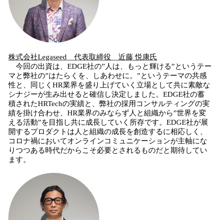
株式会社Legaseed
代表取締役
近藤
悦康
氏
今回の出資は、EDGE社の”人は、もっと輝ける”というテー
マと弊社の”はたらくを、しあわせに。”というテーマの共感
性と、同じくHR業界を盛り上げていく立場として共に素敵な
シナジーが生み出せると確信し決定しました。EDGE社の蓄
積されたHRTechの実績と、弊社の採用コンサルティングの実
績を掛け合わせ、HR業界のみならず人と組織から”世界を変
える活動”を目指し共に成長していく所存です。EDGE社が展
開するプロダクトは人と組織の成長を創造するに相応しく、
コロナ禍においてオンラインコミュニケーションが主軸にな
りつつある時代だからこそ必要とされるものだと期待してい
ます。