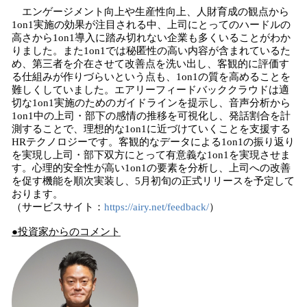
エンゲージメント向上や生産性向上、人財育成の観点から
1on1実施の効果が注目される中、上司にとってのハードルの
高さから1on1導入に踏み切れない企業も多くいることがわか
りました。また1on1では秘匿性の高い内容が含まれているた
め、第三者を介在させて改善点を洗い出し、客観的に評価す
る仕組みが作りづらいという点も、1on1の質を高めることを
難しくしていました。エアリーフィードバッククラウドは適
切な1on1実施のためのガイドラインを提示し、音声分析から
1on1中の上司・部下の感情の推移を可視化し、発話割合を計
測することで、理想的な1on1に近づけていくことを支援する
HRテクノロジーです。客観的なデータによる1on1の振り返り
を実現し上司・部下双方にとって有意義な1on1を実現させま
す。心理的安全性が高い1on1の要素を分析し、上司への改善
を促す機能を順次実装し、5月初旬の正式リリースを予定して
おります。
（サービスサイト：
https://airy.net/feedback/
）
●投資家からのコメント