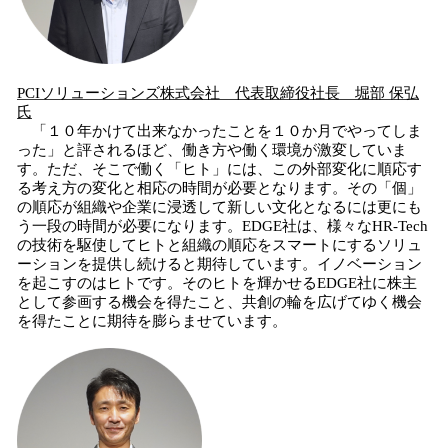
PCIソリューションズ株式会社
代表取締役社長
堀部
保弘
氏
「１０年かけて出来なかったことを１０か月でやってしま
った」と評されるほど、働き方や働く環境が激変していま
す。ただ、そこで働く「ヒト」には、この外部変化に順応す
る考え方の変化と相応の時間が必要となります。その「個」
の順応が組織や企業に浸透して新しい文化となるには更にも
う一段の時間が必要になります。EDGE社は、様々なHR-Tech
の技術を駆使してヒトと組織の順応をスマートにするソリュ
ーションを提供し続けると期待しています。イノベーション
を起こすのはヒトです。そのヒトを輝かせるEDGE社に株主
として参画する機会を得たこと、共創の輪を広げてゆく機会
を得たことに期待を膨らませています。