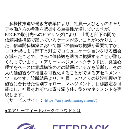
多様性推進や働き方改革により、社員一人ひとりのキャリ
アや働き方の希望を把握する重要性が増していますが、
EDGEの取引先へのヒアリングにより、上司と部下の間で、
信頼関係構築で躓いているケースが多いことがわかりまし
た。信頼関係構築において部下の価値観把握が重要ですが、
コロナ禍により部下と対面でコミュニケーションを取る機会
が減ったことで、さらに価値観を適切に把握することが難し
くなっています。エアリーマネジメントクラウドは、発達心
理学をベースに意識構造のどの階層にいるかを診断し、その
人の価値観や幸福度を可視化することができるアセスメント
ツールです。診断結果より、社員一人ひとりの状況把握や価
値観に合わせた個別フォロー、マネジメント、目標設定を可
能にし、社員それぞれに寄り添う伴走型のマネジメントを実
現します。
（サービスサイト：
https://airy.net/management/
）
●
エアリーフィードバッククラウド
とは