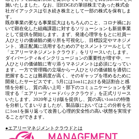
施いたしました。なお、旧EDGEの筆頭株主であった株式会
社ガイアックスは引き続き株主として一部の株式を保有しま
す。
既存事業の更なる事業拡大はもちろんのこと、コロナ禍にお
いて顕在化した組織課題に対するソリューションも新規事業
として提供を開始します。まず、発達心理学をもとに社員一
人ひとりの価値観の拠り所を可視化し、目標設定やマネジメ
ント、適正配属に活用するためのアセスメントツールとして
「エアリーマネジメントクラウド」をリリースいたします。
ダイバーシティ&インクリュージョンの重要性が増す中、一
人ひとりの価値観に寄り添うマネジメントは必須になってい
ます。一方で管理職の立場から一人ひとりの価値観を適切に
把握することは難易度が高く、そのギャップを埋めるために
開発したサービスです。5月には1on1における発話割合と感
情を分析し、質の高い上司・部下のコミュニケーションを実
現する「エアリーフィードバッククラウド」を正式リリース
いたします。2020年よりβ版を提供し、質の高い1on1の特徴
を分析してまいりましたが、製品版においてはこの分析を元
に1on1を振り返って改善し心理的安全性の高い状態を実現す
ることができます。
●
エアリーマネジメントクラウドとは