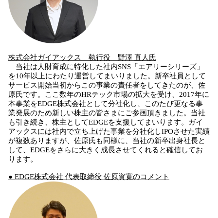
株式会社ガイアックス 執行役 野澤
直人
氏
当社は人財育成に特化した社内SNS「エアリーシリーズ」
を10年以上にわたり運営してまいりました。新卒社員として
サービス開始当初からこの事業の責任者をしてきたのが、佐
原氏です。ここ数年のHRテック市場の拡大を受け、2017年に
本事業をEDGE株式会社として分社化し、このたび更なる事
業発展のため新しい株主の皆さまにご参画頂きました。当社
も引き続き、株主としてEDGEを支援してまいります。ガイ
アックスには社内で立ち上げた事業を分社化しIPOさせた実績
が複数ありますが、佐原氏も同様に、当社の新卒出身社長と
して、EDGEをさらに大きく成長させてくれると確信してお
ります。
●
EDGE
株式会社
代表取締役 佐原資寛のコメント