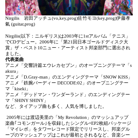
Nirgilis 岩田アッチュ(vo,key,prog)佐竹モヨ(key,prog)伊藤孝
氣 (guitar,prog)
Nirgilis(以下：ニルギリス)は2003年に1stアルバム「テニス」
でCDデビュー。2006年に「第21回日本ゴールドディスク大
賞」ザ・ベスト10ニュー・アーティスト邦楽部門に選出され
ました。
代表楽曲
アニメ「交響詩篇エウレカセブン」のオープニングテーマ「s
akura」
アニメ「D.Gray-man」のエンディングテーマ「SNOW KISS」
アニメ「鉄腕バーディー DECODE:02」のオープニングテー
マ「kiseki」
アニメ「デッドマン・ワンダーランド」のエンディングテー
マ「SHINY SHINY」
など、タイアップ曲も多く、人気を博しました。
2005年には渡辺美里の「My Revolution」のマッシュアップ
楽曲｢コモンガール｣を収録したシングル+EP2枚組パッケージ
「マイレボ」をタワーレコード限定でリリースし、邦楽グル
ープのマッシュアップはこれが最初とされるなど、音楽シー