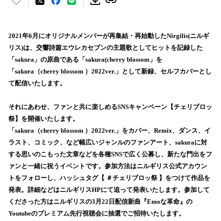
い
い
ね
！
2021年6月にオリジナルメンバーが再集結・再始動したNirgilis(ニルギ
数
リス)は、交響詩篇エウレカセブンの主題歌としてヒットを記録した
を
「sakura」の原曲である「sakura(cherry blossom」を
読
「sakura（cherry blossom ）2022ver.」として新録、セルフカバーとし
み
て配信いたします。
込
み
それにあわせ、ファンと共に楽しめるSNSキャンペーン【チェリブロッ
中
で
祭】を開催いたします。
す
「sakura（cherry blossom ）2022ver.」をカバー、Remix、ダンス、イ
ラスト、コミック、など幅広いジャンルのファンアート、sakuraに対
する思いのこもった文章などを各種SNSで広く公募し、新たな門出をフ
ァンと一緒に祝うイベントです。参加方法はニルギリス公式アカウン
トをフォローし、ハッシュタグ【 ＃チェリブロッ祭 】をつけて作品を
発表。詳細などはニルギリスHPにて追って発表いたします。参加して
くださった方はニルギリスの3月22日配信新曲『Emoな革命』の
Youtubeのプレミアム先行視聴会に抽選でご招待いたします。