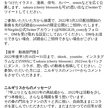
をつけたイラスト、漫画、俳句、カバー、remixなどを広く公
募します。 sakura (cherry blossomも可)の思い出などtwitterで
ツイートしてください。
ご参加いただいた方から抽選で、2022年3月22日配信開始の
新曲を先行試聴会(youtubeの限定公開)にご招待いたします。
※Nirgilis公式Twitterアカウント(@NIRGILIS_com)をフォロ
ー、DMを受け取れる設定にしておいてください。DMをお送
りできない場合、試聴会にご招待できない場合がございま
す。
【後半 動画部門祭】
2022年後半3月16日〜31日まで、tiktok、youtube、インスタグ
ラムなどのSNSにてsakura (cherry blossom）2022ver.をバック
にダンス、コラボ、思い思いの動画を投稿してください。ご
参加いただいた方には、ニルギリスのメンバーからコメント
をさせていただきます。
ニルギリスからのメッセージ
「7年ぶりとなる2021年の再結成から、2022年は活動を少し
ずつ本格化し、さらなる飛躍を誓う想いでいます。
その春の門出をファンの方々と共に祝い、自由気ままにコラ
ボを楽しんでいただきたいです。まだまだかつての日常が戻