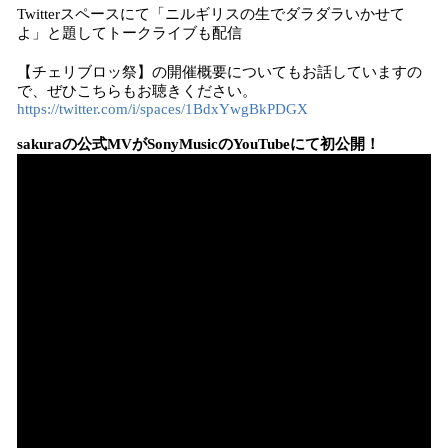
Twitterスペースにて「ニルギリスの生でダラダラいかせて
よ」と題してトークライブも配信
【チェリブロッ祭】の開催概要についてもお話していますの
で、ぜひこちらもお聴きください。
https://twitter.com/i/spaces/1BdxYwgBkPDGX
sakuraの公式MVがSonyMusicのYouTubeにて初公開！