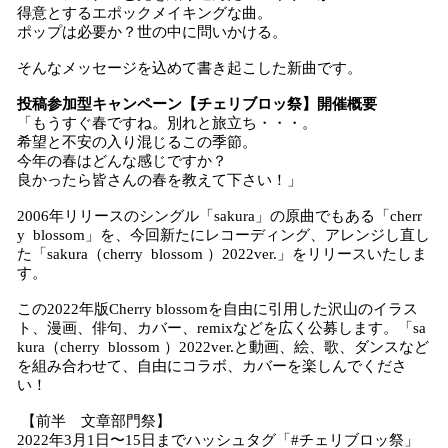
得意とするエポックメイキングな曲。
ポップは必要か？世の中に問いかける。
そんなメッセージを込めて書き起こした新曲です。
投稿参加型キャンペーン【チェリブロッ祭】開催概要
「もうすぐ春ですね。別れと旅立ち・・・。
希望と不安の入り混じるこの季節。
今年の春はどんな感じですか？
良かったら皆さんの春を教えて下さい！」
2006年リリースのシングル「sakura」の原曲でもある「cherr
y blossom」を、今回新たにレコーディング、アレンジし直し
た「sakura（cherry blossom ）2022ver.」をリリースいたしま
す。
この2022年版Cherry blossomを自由に引用した沢山のイラス
ト、漫画、俳句、カバー、remixなどを広く公募します。「sa
kura（cherry blossom ）2022ver.と動画、絵、歌、ダンスなど
を組み合わせて、自由にコラボ、カバーを楽しんでくださ
い！
【前半 文章部門祭】
2022年3月1日〜15日までハッシュタグ「#チェリブロッ祭」