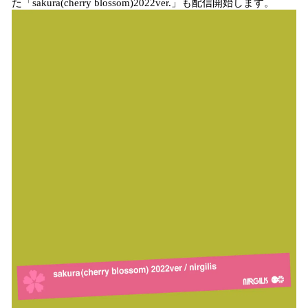
た「sakura(cherry blossom)2022ver.」も配信開始します。