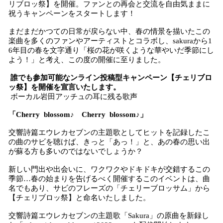
リブロッ祭】を開催。ファンとの再会と交流を自由気ままに
祝うキャンペーンをスタートします！
まだまだかつての日常が戻らない中、春の情景を描いたこの
楽曲を多くのファンやアーティストとコラボし、sakuraから1
6年目の春を文字通り「桜の花が咲くような華やいだ季節にし
よう！」と考え、この度の開催に至りました。
誰でも参加可能なンライン投稿型キャンペーン【チェリブロ
ッ祭】を開催を宣言いたします。
ボーカル岩田アッチュの耳に残る歌声
「Cherry blossom♪ Cherry blossom♪」
交響詩篇エウレカセブンの主題歌としてヒットを記録したこ
の曲のサビを聴けば、きっと「あっ！」と、あの春の思い出
が蘇る方も多いのではないでしょうか？
新しい門出や出会いに、ワクワクやドキドキが交錯するこの
季節…春の始まりを告げるべく開催するこのイベントは、曲
名でもあり、サビのフレーズの「チェリーブロッサム」から
【チェリブロッ祭】と命名いたしました。
交響詩篇エウレカセブンの主題歌「Sakura」の原曲を新録し