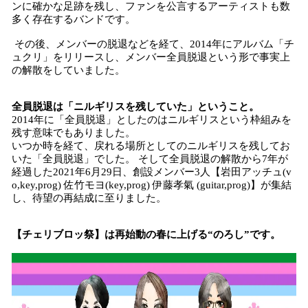
ンに確かな足跡を残し、ファンを公言するアーティストも数
多く存在するバンドです。
その後、メンバーの脱退などを経て、2014年にアルバム「チ
ュクリ」をリリースし、メンバー全員脱退という形で事実上
の解散をしていました。
全員脱退は「ニルギリスを残していた」ということ。
2014年に「全員脱退」としたのはニルギリスという枠組みを
残す意味でもありました。
いつか時を経て、戻れる場所としてのニルギリスを残してお
いた「全員脱退」でした。 そして全員脱退の解散から7年が
経過した2021年6月29日、創設メンバー3人【岩田アッチュ(v
o,key,prog) 佐竹モヨ(key,prog) 伊藤孝氣 (guitar,prog)】が集結
し、待望の再結成に至りました。
【チェリブロッ祭】は再始動の春に上げる“のろし”です。