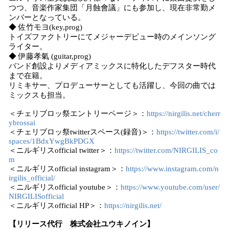
つつ、音楽作家集団「月蝕會議」にも参加し、現在非常勤メ
ンバーとなっている。
◆ 佐竹モヨ(key,prog)
トイズファクトリーにてメジャーデビュー時のメインソング
ライター。
◆ 伊藤孝氣 (guitar,prog)
バンド創設よりメディアミックスに特化したデフスター時代
まで在籍。
リミキサー、プロデューサーとしても活躍し、今回の曲では
ミックスも担当。
＜チェリブロッ祭エントリーページ＞：
https://nirgilis.net/cherr
ybrossai
＜チェリブロッ祭twitterスペース(録音)＞：
https://twitter.com/i/
spaces/1BdxYwgBkPDGX
＜ニルギリスofficial twitter＞：
https://twitter.com/NIRGILIS_co
m
＜ニルギリスofficial instagram＞：
https://www.instagram.com/n
irgilis_official/
＜ニルギリスofficial youtube＞：
https://www.youtube.com/user/
NIRGILISofficial
＜ニルギリスofficial HP＞：
https://nirgilis.net/
【リリース代行 株式会社ユウキノイン】