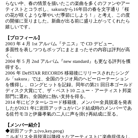
らない中、春の情景を描いたこの楽曲を多くのファンやアー
ティストとコラボし、sakuraから16年目の春を文字通り「桜
の花が咲くような華やいだ季節にしよう！」と考え、この度
の開催に至りました。新曲が出る前に盛り上がってくれたら
嬉しいです。
【プロフィール】
2003 年 4 月 1st アルバム『テニス』で CD デビュー。
多面性を表しつつもポップにまとまったその内容は評判が高
く、
2004 年 5 月 2nd アルバム『new standard』も更なる評判を獲
得する。
2006 年 DefSTAR RECORDS 移籍後にリリースされたシング
ル「sakura」では、全国のラジオ局のヘビーローテーション
を獲得し 、ロングヒットを記録。同年の第21 回日本ゴールド
ディスク大賞にて、ザ・ベスト10 ニュー・アーティスト邦楽
部門に選れ、全国的に熱い支持を得る。
2014 年にビクターレコード移籍後、メンバー全員脱退を発表
したが2021 年に岩田アッチュがバンド結成時のメンバーであ
る佐竹モヨと伊藤孝氣の二人に声を掛け再結成に至る。
【メンバー紹介】
◆岩田アッチュ(vo,key,prog)
ニルギリス全員脱退以降様々なアーティストに楽曲提供をし