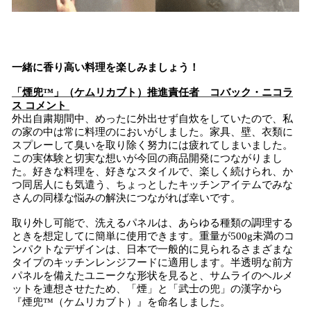
一緒に香り高い料理を楽しみましょう！
「煙兜™」（ケムリカブト）推進責任者 コバック・ニコラ
ス コメント
外出自粛期間中、めったに外出せず自炊をしていたので、私
の家の中は常に料理のにおいがしました。家具、壁、衣類に
スプレーして臭いを取り除く努力には疲れてしまいました。
この実体験と切実な想いが今回の商品開発につながりまし
た。好きな料理を、好きなスタイルで、楽しく続けられ、か
つ同居人にも気遣う、ちょっとしたキッチンアイテムでみな
さんの同様な悩みの解決につながれば幸いです。
取り外し可能で、洗えるパネルは、あらゆる種類の調理する
ときを想定してに簡単に使用できます。重量が500g未満のコ
ンパクトなデザインは、日本で一般的に見られるさまざまな
タイプのキッチンレンジフードに適用します。半透明な前方
パネルを備えたユニークな形状を見ると、サムライのヘルメ
ットを連想させたため、「煙」と「武士の兜」の漢字から
『煙兜™（ケムリカブト）』を命名しました。