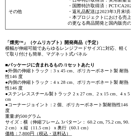
・日本特許取得済：実用新案登録第3
・国際特許取得済：PCT/CA202205
その他
・返礼品配送は2023年3月末頃
・本プロジェクトにおける売上金
の更なる商品開発と国内販売の
「煙兜™」（ケムリカブト）開発商品（予定）
横幅が伸縮可能であらゆるレンジフードサイズに対応、軽く
て取り付けも簡単、マグネット式パネル
■パッケージに含まれるもの /1セットあたり
●外側の伸縮トラック：3 x 45 cm、ポリカーボネート製 耐熱
性146 度
●内側の伸縮トラック：4 x 28 cm、ポリカーボネート製 耐熱
性146 度
●ステンレススチール製トラック 2 x 27 cm、2 x 15 cm、4 x 5
cm
●コーナージョイント：2 個、ポリカーボネート製耐熱性146
度
重量:約500グラム
サイズ：横（伸縮フレーム 3パターン： 60.2 cm, 75.2 cm, 90.
2 cm）ｘ縦（11.5 cm）ｘ奥行（60.1 cm）
価格：7,800円（税込・送料込）