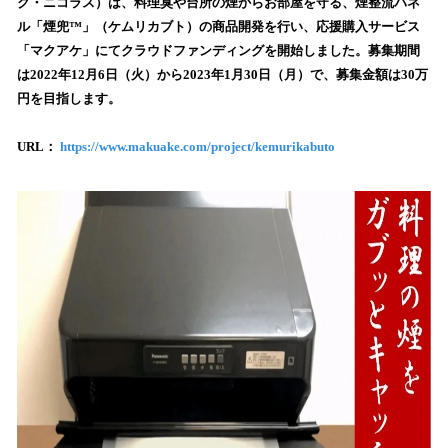
数
ク・ニコラス）は、料理臭や台所の煙からお部屋を守る、煙整流パネ
を
ル「煙兜™」（ケムリカブト）の商品開発を行い、応援購入サービス
読
「マクアケ」にてクラウドファンディングを開始しました。募集期間
み
は2022年12月6日（火）から2023年1月30日（月）で、募集金額は30万
込
円を目指します。
み
中
で
URL：
https://www.makuake.com/project/kemurikabuto
す