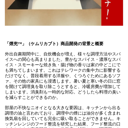
「煙兜™」（ケムリカブト）商品開発の背景と概要
外出自粛期間中に、自炊機会が増え、様々な調理方法やスパ
イスへの関心も高まりました。豊かなスパイス・濃厚なスパ
イス・スモーキーな焼き魚・揚げ物の香りは家の中どこにで
も満ちてしまいます。これはテレワークの集中力に影響する
だけでなく、普段着用する洋服や、くつろぐためにあるソフ
ァ、その他の家具にも浸透します。暑い夏と寒い冬の日に窓
を開けて調理臭を取り除こうとすると、冷暖房費が増加して
しまいます。消臭剤も一時的な対応。どうしたら料理の臭い
を減らすことができるのか。
部屋の不快なニオイ‍‍となる大きな要因は、キッチンから出る
調理の油と言われており、調理中の煙には油分が多く含まれ
換気扇を回していても完全に吸い取ることができません。キ
ッチンレンジのフード整流を研究した結果、フード整流の口