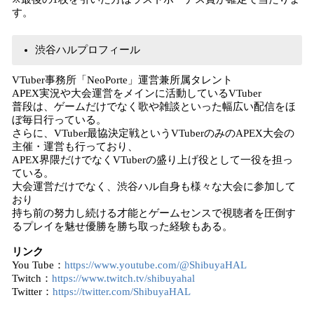
す。
渋谷ハルプロフィール
VTuber事務所「NeoPorte」運営兼所属タレント
APEX実況や大会運営をメインに活動しているVTuber
普段は、ゲームだけでなく歌や雑談といった幅広い配信をほ
ぼ毎日行っている。
さらに、VTuber最協決定戦というVTuberのみのAPEX大会の
主催・運営も行っており、
APEX界隈だけでなくVTuberの盛り上げ役として一役を担っ
ている。
大会運営だけでなく、渋谷ハル自身も様々な大会に参加して
おり
持ち前の努力し続ける才能とゲームセンスで視聴者を圧倒す
るプレイを魅せ優勝を勝ち取った経験もある。
リンク
You Tube：
https://www.youtube.com/@ShibuyaHAL
Twitch：
https://www.twitch.tv/shibuyahal
Twitter：
https://twitter.com/ShibuyaHAL