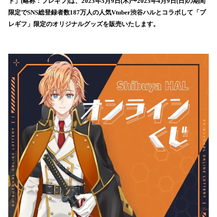
ト」(略称：プレギフ)は、2023年3月9日(木)〜2023年4月9日(日)の期間
読
限定でSNS総登録者数187万人の人気Vtuber渋谷ハルとコラボして「プ
み
レギフ」限定のオリジナルグッズを販売いたします。
込
み
中
で
す