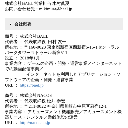
株式会社BAEL 営業担当 木村眞夏
お問い合わせ先：m.kimura@bael.jp
会社概要
商号 ： 株式会社BAEL
代表者 ： 代表取締役 田村 友一
所在地 ： 〒160-0023 東京都新宿区西新宿6-15-1セントラル
パークタワーラトゥール新宿511
設立 ： 2018年1月
事業内容： ゲームの企画・開発・運営事業／インターネット
での動画配信事業／
インターネットを利用したアプリケーション・ソ
フトウェアの企画・開発・運営事業
URL ：
https://bael.jp
商号 ： 株式会社NACOS
代表者 ： 代表取締役 松井 泰宏
所在地 ： 〒211-0022 神奈川県川崎市中原区苅宿12-1
事業内容： アミューズメント機器販売／アミューズメント機
器リース・レンタル／遊戯施設の運営
URL ：
http://nacos.co.jp