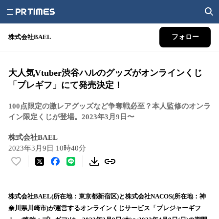
株式会社BAEL
フォロー
大人気Vtuber渋谷ハルのグッズがオンラインくじ
「プレギフ」にて発売決定！
100点限定の激レアグッズなど争奪戦必至？本人監修のオンラ
イン限定くじが登場。2023年3月9日〜
株式会社BAEL
2023年3月9日 10時40分
い
い
ね
！
株式会社BAEL(所在地：東京都新宿区)と株式会社NACOS(所在地：神
数
奈川県川崎市)が運営するオンラインくじサービス「プレジャーギフ
を