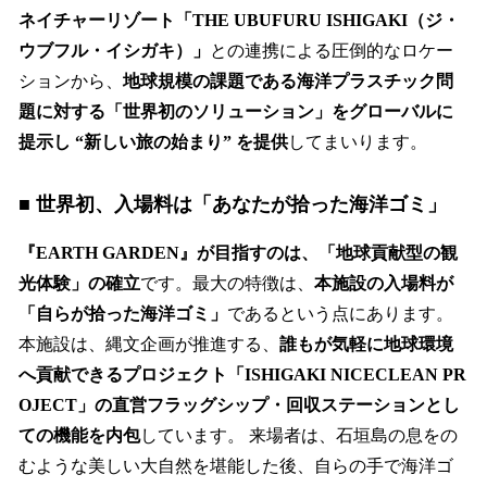
ネイチャーリゾート「THE UBUFURU ISHIGAKI（ジ・
ウブフル・イシガキ）」
との連携による圧倒的なロケー
ションから、
地球規模の課題である海洋プラスチック問
題に対する「世界初のソリューション」をグローバルに
提示し “新しい旅の始まり” を提供
してまいります。
■ 世界初、入場料は「あなたが拾った海洋ゴミ」
『EARTH GARDEN』が目指すのは、「地球貢献型の観
光体験」の確立
です。最大の特徴は、
本施設の入場料が
「自らが拾った海洋ゴミ」
であるという点にあります。
本施設は、縄文企画が推進する、
誰もが気軽に地球環境
へ貢献できるプロジェクト「ISHIGAKI NICECLEAN PR
OJECT」の直営フラッグシップ・回収ステーションとし
ての機能を内包
しています。 来場者は、石垣島の息をの
むような美しい大自然を堪能した後、自らの手で海洋ゴ