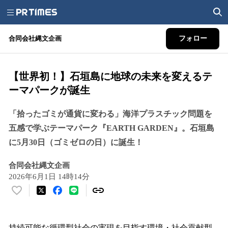
合同会社縄文企画
フォロー
【世界初！】石垣島に地球の未来を変えるテ
ーマパークが誕生
「拾ったゴミが通貨に変わる」海洋プラスチック問題を
五感で学ぶテーマパーク『EARTH GARDEN』。石垣島
に5月30日（ゴミゼロの日）に誕生！
合同会社縄文企画
2026年6月1日 14時14分
い
い
ね
！
持続可能な循環型社会の実現を目指す環境・社会貢献型