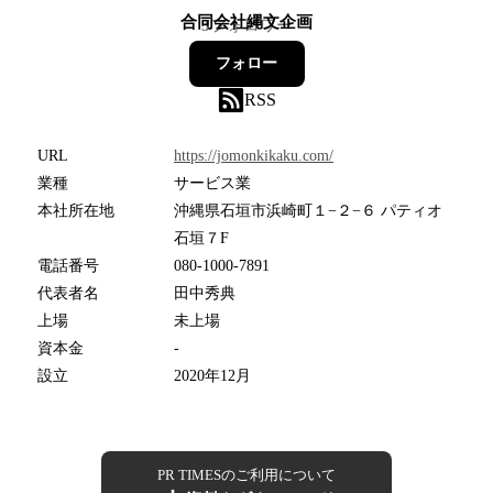
合同会社縄文企画
3
フォロワー
フォロー
RSS
URL
https://jomonkikaku.com/
業種
サービス業
本社所在地
沖縄県石垣市浜崎町１−２−６ パティオ
石垣７F
電話番号
080-1000-7891
代表者名
田中秀典
上場
未上場
資本金
-
設立
2020年12月
PR TIMESのご利用について