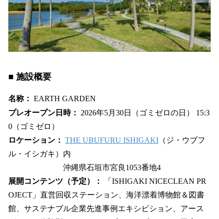
■ 施設概要
名称：
EARTH GARDEN
プレオープン日時：
2026年5月30日（ゴミゼロの日） 15:3
0（ゴミゼロ）
ロケーション：
THE UBUFURU ISHIGAKI
（ジ・ウブフ
ル・イシガキ）内
沖縄県石垣市宮良1053番地4
展開コンテンツ（予定）：
「ISHIGAKI NICECLEAN PR
OJECT」直営回収ステーション、海洋漂着博物館＆図書
館、サステナブル企業先進事例エキシビション、アース