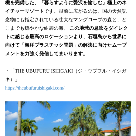
機を完備した、「暮らすように贅沢を愉しむ」極上のネ
イチャーリゾート
です。眼前に広がるのは、国の天然記
念物にも指定されている壮大なマングローブの森と、ど
こまでも穏やかな紺碧の海。
この地球の息吹をダイレク
トに感じる最高のロケーションより、石垣島から世界に
向けて「海洋プラスチック問題」の解決に向けたムーブ
メントを力強く発信してまいります。
・「THE UBUFURU ISHIGAKI（ジ・ウブフル・イシガ
キ）」
https://theubufuruishigaki.com/