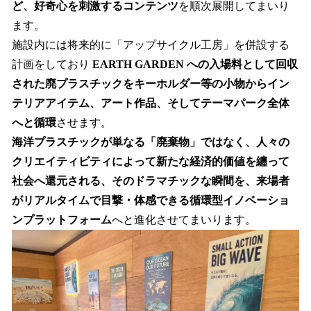
ど、好奇心を刺激するコンテンツ
を順次展開してまいり
ます。
施設内には将来的に「アップサイクル工房」を併設する
計画をしており
EARTH GARDEN への入場料として回収
された廃プラスチックをキーホルダー等の小物からイン
テリアアイテム、アート作品、そしてテーマパーク全体
へと循環
させます。
海洋プラスチックが単なる「廃棄物」ではなく、人々の
クリエイティビティによって新たな経済的価値を纏って
社会へ還元される、そのドラマチックな瞬間を、来場者
がリアルタイムで目撃・体感できる循環型イノベーショ
ンプラットフォーム
へと進化させてまいります。