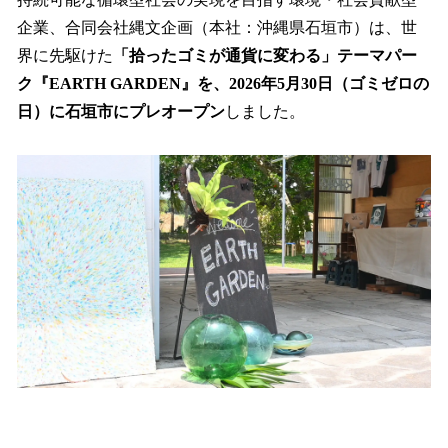
数
企業、合同会社縄文企画（本社：沖縄県石垣市）は、世
を
界に先駆けた
「拾ったゴミが通貨に変わる」テーマパー
読
み
ク『EARTH GARDEN』を、2026年5月30日（ゴミゼロの
込
日）に石垣市にプレオープン
しました。
み
中
で
す