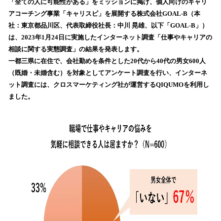
！
「全ての人に可能性がある」をミッションに掲げ、個人向けのキャリ
数
アコーチング事業「キャリスピ」を展開する株式会社GOAL-B（本
を
社：東京都品川区、代表取締役社長：中川 晃雄、以下「GOAL-B」）
読
は、2023年1月24日に実施したインターネット調査「仕事やキャリアの
み
相談に関する実態調査」の結果を発表します。
込
一都三県に在住で、会社勤めを条件とした20代から40代の男女600人
み
（既婚・未婚含む）を対象としてアンケート調査を行い、インターネ
中
で
ット調査には、クロスマーケティング社が運営するQIQUMOを利用し
す
ました。