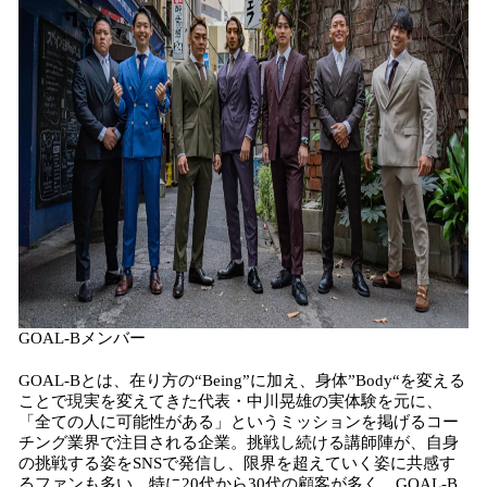
GOAL-Bメンバー
GOAL-Bとは、在り方の“Being”に加え、身体”Body“を変える
ことで現実を変えてきた代表・中川晃雄の実体験を元に、
「全ての人に可能性がある」というミッションを掲げるコー
チング業界で注目される企業。挑戦し続ける講師陣が、自身
の挑戦する姿をSNSで発信し、限界を超えていく姿に共感す
るファンも多い。特に20代から30代の顧客が多く、GOAL-B