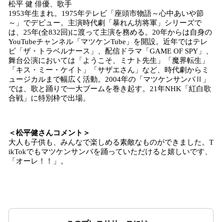
松平 健 俳優、歌手
1953年生まれ。1975年テレビ「座頭市物語～心中あいや節
～」でデビュー。主演時代劇「暴れん坊将軍」シリーズで
は、25年(全832回)に渡って主演を務める。20年からは自身の
YouTubeチャンネル「マツケンTube」を開設。近年ではテレ
ビ「ザ・トラベルナース」、配信ドラマ「GAME OF SPY」、
舞台公演においては「ようこそ、ミナト先生」「魔界転生」
「キス・ミー・ケイト」「サザエさん」など、時代劇からミ
ュージカルまで幅広く活動。2004年の「マツケンサンバⅡ」
では、歌と踊りで一大ブームを巻き起す。21年NHK「紅白歌
合戦」に特別枠で出場。
＜松平健さんコメント＞
大人も子供も、みんなで楽しめる素敵なものができました。T
ikTokでもマツケンサンバを踊っていただけると嬉しいです、
「オーレ！！」。