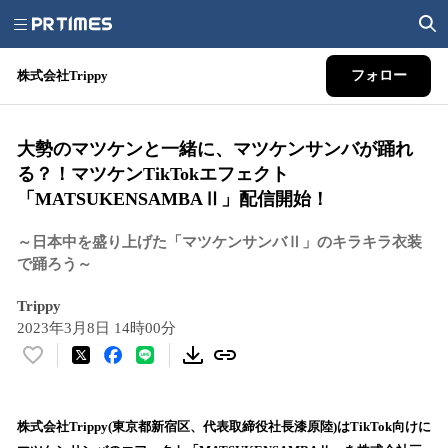
株式会社Trippy
フォロー
大勢のマツケンと一緒に、マツケンサンバが踊れ
る？！マツケンTikTokエフェクト
「MATSUKENSAMBAⅡ」配信開始！
～日本中を盛り上げた「マツケンサンバⅡ」のキラキラ衣装
で踊ろう～
Trippy
2023年3月8日 14時00分
い
い
ね
！
株式会社Trippy(東京都新宿区、代表取締役社長漆原陸)はTikTok向けに