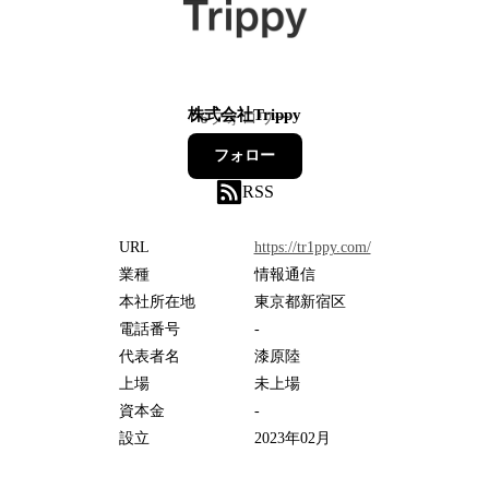
株式会社Trippy
6
フォロワー
フォロー
RSS
URL
https://tr1ppy.com/
業種
情報通信
本社所在地
東京都新宿区
電話番号
-
代表者名
漆原陸
上場
未上場
資本金
-
設立
2023年02月