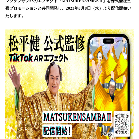
数
マツケンサンバのエフェクト「MATSUKENSAMBAⅡ」を株式会社三
を
喜プロモーションと共同開発し、2023年3月8日（水）より配信開始い
読
たします。
み
込
み
中
で
す