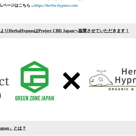
み
ホームページはこちら→
https://herba-hypnos.com
込
み
中
で
日よりHerbaHypnosはProject CBD Japanへ協賛させていただきます！
す
D Japan」とは？