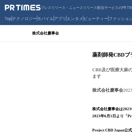
プレスリリース・ニュースリリース配信サービスのPR TIM
Top
テクノロジー
モバイル
アプリ
エンタメ
ビューティー
ファッショ
株式会社慶事会
薬剤師発CBDブラン
CBD及び医療大麻のエ
ます
株式会社慶事会
202
株式会社慶事会は2023
2023年6月1日より「Pr
Project CBD Ja