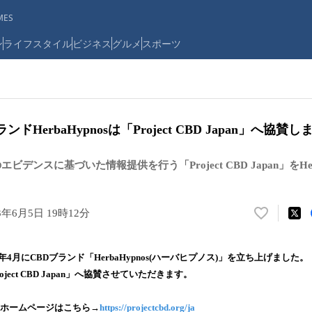
ES
ン
ライフスタイル
ビジネス
グルメ
スポーツ
ドHerbaHypnosは「Project CBD Japan」へ協賛し
ビデンスに基づいた情報提供を行う「Project CBD Japan」をHer
3年6月5日 19時12分
い
い
ね
年4月にCBDブランド「HerbaHypnos(ハーバヒプノス)」を立ち上げました。
！
oject CBD Japan」へ協賛させていただきます。
数
を
読
pan公式ホームページはこちら→
https://projectcbd.org/ja