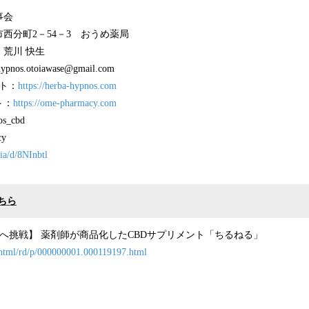
事会
西分町2－54－3 おうめ薬局
荒川 快生
s.otoiawase@gmail.com
イト：
https://herba-hypnos.com
ト：
https://ome-pharmacy.com
os_cbd
cy
sia/d/8NInbtl
ちら
へ挑戦】 薬剤師が商品化したCBDサプリメント「ちるねる」
n/html/rd/p/000000001.000119197.html