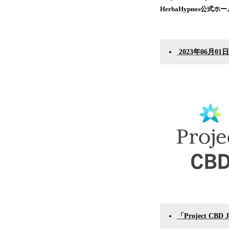
HerbaHypnos公式
2023年06月01
「Project CB