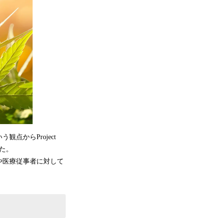
からProject
した。
や医療従事者に対して