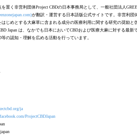
置く非営利団体Project CBDの日本事務局として、一般社団法人GREEN
eenzonejapan.com)
が翻訳・運営する日本語版公式サイトです。非営利団体Pro
）をはじめとする大麻草に含まれる成分の医療利用に関する研究の奨励と
ct CBD Japan は、なかでも日本においてCBDおよび医療大麻に対する
BD等の認知・理解を広める活動を行っています。
jectcbd.org/ja
.facebook.com/ProjectCBDJapan
pan
djapan