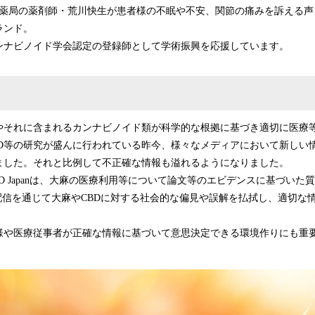
sはおうめ薬局の薬剤師・荒川快生が患者様の不眠や不安、関節の痛みを訴える
ランド。
ンナビノイド学会認定の登録師として学術振興を応援しています。
やそれに含まれるカンナビノイド類が科学的な根拠に基づき適切に医療
BD等の研究が盛んに行われている昨今、様々なメディアにおいて新しい
ました。それと比例して不正確な情報も溢れるようになりました。
t CBD Japanは、大麻の医療利用等について論文等のエビデンスに基づい
配信を通じて大麻やCBDに対する社会的な偏見や誤解を払拭し、適切な
様や医療従事者が正確な情報に基づいて意思決定できる環境作りにも重