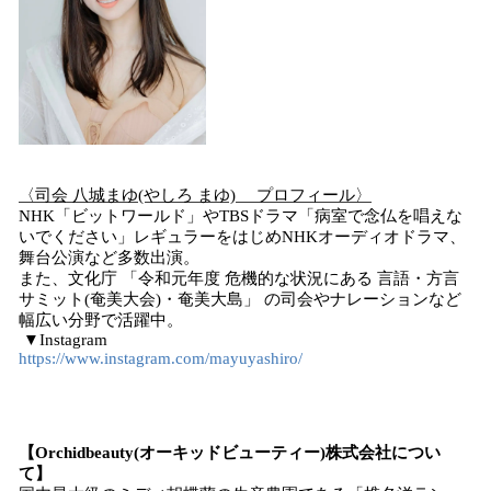
〈司会 八城まゆ(やしろ まゆ) プロフィール〉
NHK「ビットワールド」やTBSドラマ「病室で念仏を唱えな
いでください」レギュラーをはじめNHKオーディオドラマ、
舞台公演など多数出演。
また、文化庁 「令和元年度 危機的な状況にある 言語・方言
サミット(奄美大会)・奄美大島」 の司会やナレーションなど
幅広い分野で活躍中。
▼Instagram
https://www.instagram.com/mayuyashiro/
【Orchidbeauty(オーキッドビューティー)株式会社につい
て】