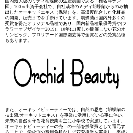
国内最大級のミディ胡蝶蘭の生産農園である「椎名洋ラン
園」100％出資子会社で、自社栽培のミディ胡蝶蘭からのみ抽
出したオーキッドエキス（保湿）を、高濃度配合した化粧品
の開発、販売までを手掛けています。胡蝶蘭は国内外多くの
受賞を得たオリジナル品種であり、国内新品種最優秀賞や(フ
ラワーオブザイヤー2019)、10年に1度しか開催しない花のオ
リンピック、フロリアード国際園芸博で金賞などの受賞品種
もあります。
また、オーキッドビューティーでは、自然の恩恵（胡蝶蘭の
抽出液/オーキッドエキス）を事業に活用している事に伴い、
未来の自然を守る花育授業を主に小学校で実施しています。
オーキッドビューティーの売上の一部を授業費として還元す
ることで、学校側の費用負担なしで花育授業を実施し、平成2