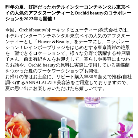
ね
昨年の夏、好評だったホテルインターコンチネンタル東京ベ
！
イの人気のアフタヌーンティーとOrchid beautyのコラボレー
数
ションを2023年も開催！
を
読
今回、Orchidbeauty(オーキッドビューティー)株式会社では、
み
ホテルインターコンチネンタル東京ベイの人気のアフタヌー
込
ンティーとし「Flower &Beauty」をテーマにし、コラボレー
み
ション！レインボーブリッジをはじめとする東京湾岸の絶景
中
を一望できるロケーションで、様々な分野で活躍する神戸蘭
子さん、前田有紀さんをお迎えして、暮らしや美容にまつわ
で
るお話や、Orchid beautyの原料に実際に使用している胡蝶蘭
す
をつかった夏のブーケワークショップも開催。
お帰りの際はお土産に、リピート購入率80％超えで推移(自社
調べ)するANNALALATY美容液をご用意しておりますので、
夏の思い出にお楽しみいただけたら嬉しいです。