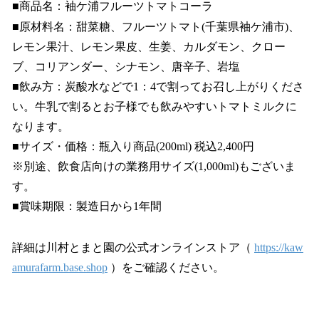
■商品名：袖ケ浦フルーツトマトコーラ
■原材料名：甜菜糖、フルーツトマト(千葉県袖ケ浦市)、
レモン果汁、レモン果皮、生姜、カルダモン、クロー
ブ、コリアンダー、シナモン、唐辛子、岩塩
■飲み方：炭酸水などで1：4で割ってお召し上がりくださ
い。牛乳で割るとお子様でも飲みやすいトマトミルクに
なります。
■サイズ・価格：瓶入り商品(200ml) 税込2,400円
※別途、飲食店向けの業務用サイズ(1,000ml)もございま
す。
■賞味期限：製造日から1年間
詳細は川村とまと園の公式オンラインストア（
https://kaw
amurafarm.base.shop
）をご確認ください。