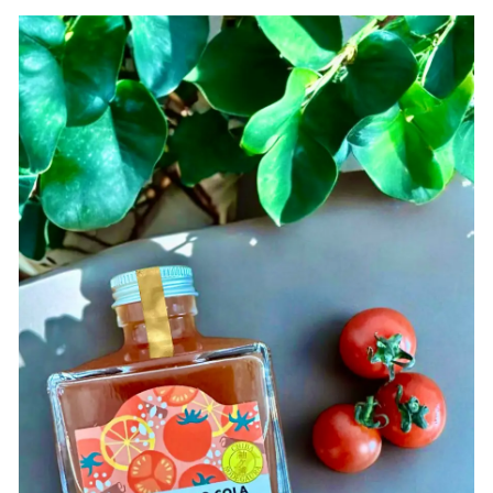
数
を
読
み
込
み
中
で
す