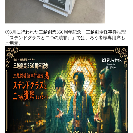
⑦3月に行われた三越創業350周年記念「三越劇場怪事件推理
『ステンドグラスと二つの贖罪』」では、ろう者様専用席も
ご用意。