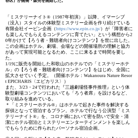
谷区）が開発・販売を開始した。
読
み
「ミステリーナイト®️（1987年初演）」以降、イマーシブ
込
（没入）スタイルの体験型ミステリー企画を作り続けている
み
有限会社イーピン企画（
https://www.epin.co.jp/
）が「障害者に
中
も楽しんでもらえるコンテンツに育てたい」という構想から2
で
0年かけて【ろう者・難聴者向けコンテンツ】を世に出した。
す
この企画はホテル、劇場、会場などの開催場所の理解と協力
があって実現可能となるため、ここに来るまで時間を要し
た。
1/19に販売を開始した和歌山のホテルでの「ミステリーホテ
ル」の【ろう者・難聴者向けコンテンツ】をはじめ、全国に
拡大させていく予定。（開催ホテル：Wakanoura Nature Resor
t EPICHARIS〈エピカリス〉）
また、3/23・24で行われた『三越劇場怪事件推理』という体
験型劇場コンテンツにおいても「ろう者席」を設けるなど、
取り組みを進めている。
＊「ミステリーホテル®️」はホテルで起きた事件を解決する
探偵となって宿泊するプラン。ホテルで行なう公演型「ミス
テリーナイト®️」を、コロナ禍において密を防いで安全・清
潔にホテル宿泊とミステリーエンターテインメントを楽しん
でもらうために作られたパーソナル宿泊企画。