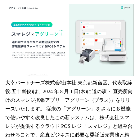
ね
！
数
を
読
み
込
み
中
で
す
大幸パートナーズ株式会社(本社:東京都新宿区、代表取締
役:五十嵐俊)は、2024 年 8 月 1 日(木)に道の駅・ 直売所向
けのスマレジ拡張アプリ「アグリーン+(プラス)」をリリ
ースいたします。 従来の「アグリーン」をさらに多機能
で使いやすく改良したこの新システムは、株式会社スマ
レジが提供するクラウド POS レジ 「スマレジ」と組み合
わせることで、産直ビジネスに必要な委託販売業務と精