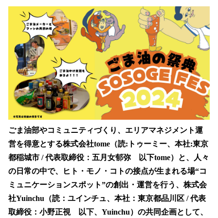
ね
！
数
を
読
み
込
み
中
で
す
ごま油部やコミュニティづくり、エリアマネジメント運
営を得意とする株式会社tome（読:トゥーミー、本社:東京
都稲城市 / 代表取締役：五月女郁弥 以下tome）と、人々
の日常の中で、ヒト・モノ・コトの接点が生まれる場“コ
ミュニケーションスポット”の創出・運営を行う、株式会
社Yuinchu（読：ユインチュ、本社：東京都品川区 / 代表
取締役：小野正視 以下、Yuinchu）の共同企画として、