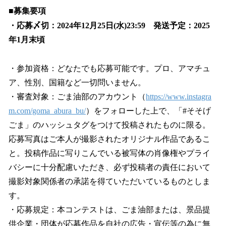
■募集要項
・応募〆切：2024年12月25日(水)23:59 発送予定：2025
年1月末頃
・参加資格：どなたでも応募可能です。プロ、アマチュ
ア、性別、国籍など一切問いません。
・審査対象：ごま油部のアカウント（
https://www.instagra
m.com/goma_abura_bu/
）をフォローした上で、「#そそげ
ごま」のハッシュタグをつけて投稿されたものに限る。
応募写真はご本人が撮影されたオリジナル作品であるこ
と。投稿作品に写りこんでいる被写体の肖像権やプライ
バシーに十分配慮いただき、必ず投稿者の責任において
撮影対象関係者の承諾を得ていただいているものとしま
す。
・応募規定：本コンテストは、ごま油部または、景品提
供企業・団体が応募作品を自社の広告・宣伝等の為に無