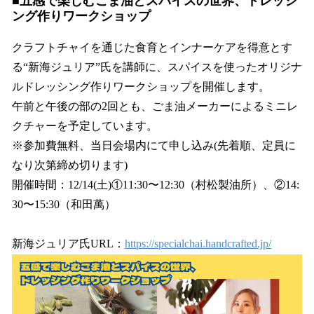
■五感で楽しむごま油とスパイスの世界、ドレッシ
ング作りワークショップ
クラフトチャイを通じた食育とインナーケアを得意とす
る“新海ジュリア”氏を講師に、スパイスを使ったオリジナ
ルドレッシング作りワークショップを開催します。
午前と午後の部の2回とも、ごま油メーカーによるミニレ
クチャーを予定しています。
※参加費無料、当日会場内にて申し込み(先着順、定員に
なり次第締め切ります)
開催時間：12/14(土)①11:30〜12:30（村松製油所）、②14:
30〜15:30（和田萬）
新海ジュリア氏URL：
https://specialchai.handcrafted.jp/