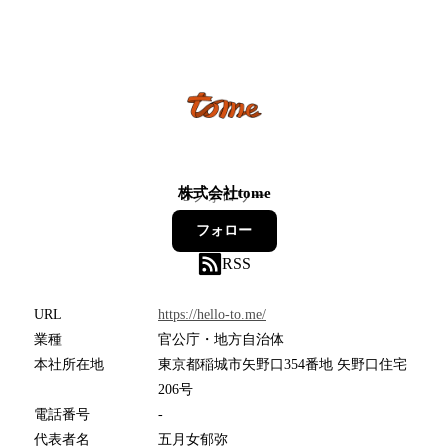
株式会社tome
5
フォロワー
フォロー
RSS
URL
https://hello-to.me/
業種
官公庁・地方自治体
本社所在地
東京都稲城市矢野口354番地 矢野口住宅
206号
電話番号
-
代表者名
五月女郁弥