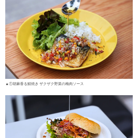
▲①胡麻香る鯖焼き ザクザク野菜の梅肉ソース