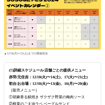
▲12/16(月)〜21(土)までの開催状況
(!!)詳細スケジュール/店舗ごとの提供メニュー
赤羽/元住吉：12/10(火)〜14(土)、17(火)〜21(土)
初台/お台場：12/10(火)〜13(金)、16(月)〜20(金)
［販売メニュー］
①胡麻香る鯖焼き ザクザク野菜の梅肉ソース
②根菜のごま油ラペ ベーグルサンド